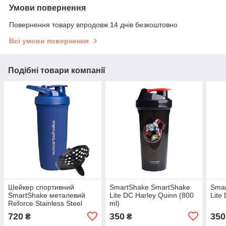
Умови повернення
Повернення товару впродовж 14 днів безкоштовно
Всі умови повернення
Подібні товари компанії
Шейкер спортивний
SmartShake SmartShake
Smar
SmartShake металевий
Lite DC Harley Quinn (800
Lite
Reforce Stainless Steel
ml)
30oz/900ml Navy Blue
720
350
350
₴
₴