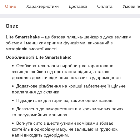
Опис
Характеристики
Доставка
Оплата
Умови п
Опис
Lite Smartshake
– це базова пляшка-шейкер з дуже великим
об'ємом і менш химерними функціями, виконаний з
матеріалів високої якості.
Особливості Lite Smartshake:
Особлива технологія виробництва гарантовано
захищає шейкер від протікання рідини, а також
дозволяє досягти відмінних показників удароміцності.
Додаткове різьблення на кришці забезпечує її щільне
прилягання до склянки.
Підходить як для гарячих, так холодних напоїв.
Дозволено до використання в мікрохвильових печах
та посудомийних машинах.
Вогнуте сито з шестикутними комірками збиває
коктейль в однорідну масу, не залишаючи грудочок,
напій виходить однорідним.