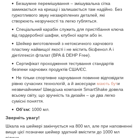
Безшумне перемішування – змішувальна сітка
замикається на кришці і залишається там надійно. Без
гуркотливого звуку незакріплених деталей, які
створюють незручності та легко губляться.
Спеціальний карабін служить для пристібання ключа
від гардеробної шафки, клубної карти або ін.
Шейкер виготовлений з нетоксичного харчового
пластику найвищої якості і не містить бісфенол А і
діетілгексіл фталат (BPA & DEHP Free).
Сертифікат проходження тестування стандартів
безпеки харчових продуктів США/ЄС.
Не тільки спортивне харчування повинне відповідати
рівню сучасних технологій, а й аксесуари
мають бут
и
незвичайними! Шведська компанія SmartShake довела
всьому світу, що зручність та дизайн – це два легко
сумісні поняття.
Об’єм:
1000 мл.
Зверніть увагу!
Шкала на шейкері закінчується на 800 мл, але при наповненні
вище цієї позначки шейкер здатний вмістити до 1000 мл
рідини.