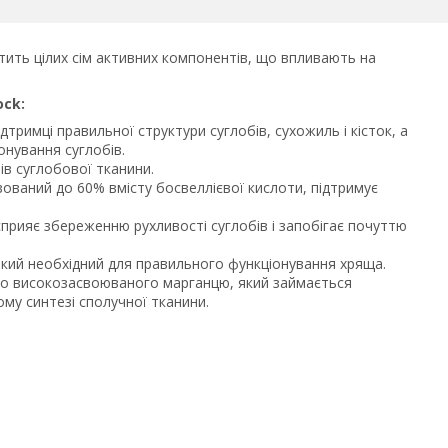
тить цілих сім активних компонентів, що впливають на
ock:
дтримці правильної структури суглобів, сухожиль і кісток, а
нування суглобів.
ів суглобової тканини.
ований до 60% вмісту босвеллієвої кислоти, підтримує
прияє збереженню рухливості суглобів і запобігає почуттю
 який необхідний для правильного функціонування хряща.
о високозасвоюваного марганцю, який займається
му синтезі сполучної тканини.