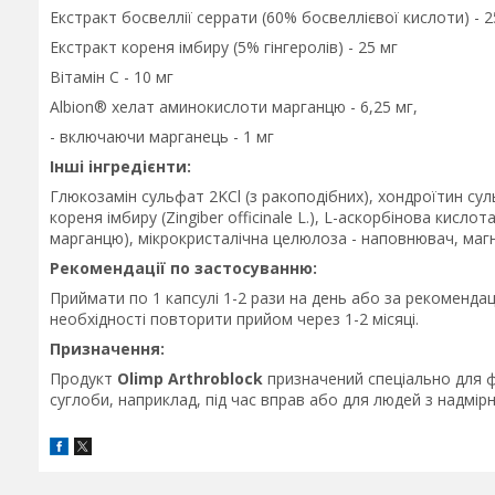
Екстракт босвеллії серрати (60% босвеллієвої кислоти) - 2
Екстракт кореня імбиру (5% гінгеролів) - 25 мг
Вітамін С - 10 мг
Albion® хелат аминокислоти марганцю - 6,25 мг,
- включаючи марганець - 1 мг
Інші інгредієнти:
Глюкозамін сульфат 2KCl (з ракоподібних), хондроїтин сул
кореня імбиру (Zingiber officinale L.), L-аскорбінова кисло
марганцю), мікрокристалічна целюлоза - наповнювач, магн
Рекомендації по застосуванню:
Приймати по 1 капсулі 1-2 рази на день або за рекомендац
необхідності повторити прийом через 1-2 місяці.
Призначення:
Продукт
Olimp Arthroblock
призначений спеціально для 
суглоби, наприклад, під час вправ або для людей з надмір