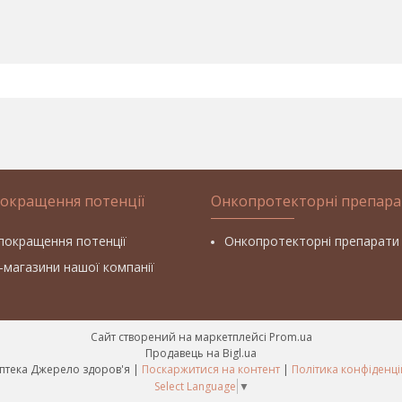
покращення потенції
Онкопротекторні препара
покращення потенції
Онкопротекторні препарати
т-магазини нашої компанії
Сайт створений на маркетплейсі
Prom.ua
Продавець на Bigl.ua
Фітоаптека Джерело здоров'я |
Поскаржитися на контент
|
Політика конфіденці
Select Language
▼