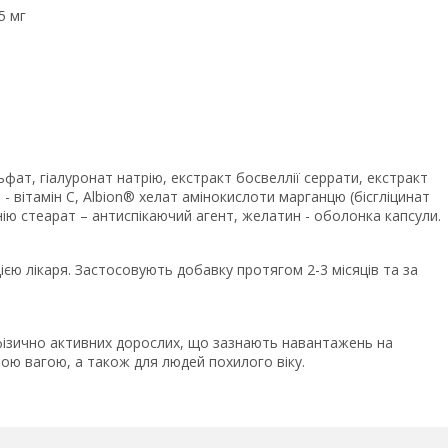
5 мг
ьфат, гіалуронат натрію, екстракт босвеллії серрати, екстракт
та - вітамін С, Albion® хелат амінокислоти марганцю (бісгліцинат
ію стеарат – антиспікаючий агент, желатин - оболонка капсули.
ією лікаря. Застосовують добавку протягом 2-3 місяців та за
фізично активних дорослих, що зазнають навантажень на
ною вагою, а також для людей похилого віку.