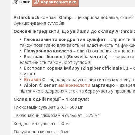
Опис
Характеристики
Arthroblock
компанії
Olimp
– це харчова добавка, яка міс
функціонування суглобів.
Основні інгредієнти, що увійшли до складу Arthrobl
Глюкозамін та хондроїтин сульфат
– сприяють пі
також позитивно впливають на еластичність та функціо
Гіалуронова кислота
– один із основних компонент
Екстракт босвелії (Boswellia serrata)
– стандартиз
еластичність та комфорт суглобів.
Екстракт кореня імбиру (Zingiber officinale L.)
– с
скутості.
Вітамін
С
– відповідає за успішний синтез колагену,
Albion ® хелат
амінокислоти
марганцю
– джерел
підтримкою здорових кісток та бере участь у правильно
Склад в одній порції – 1 капсула:
Глюкозамін сульфат 2KCl - 500 мг
- включаючи глюкозамін сульфат - 375 мг
Хондроїтин сульфат - 50 мг
Гіалуронова кислота - 5 мг