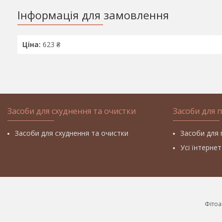
Інформація для замовлення
Ціна:
623 ₴
Засоби для схуднення та очистки
Засоби для 
Засоби для схуднення та очистки
Засоби для 
Усі їнтерне