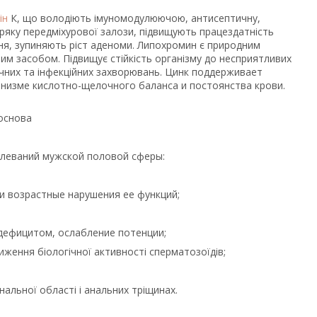
ін
К, що володіють імуномодулюючою, антисептичну,
яку передміхурової залози, підвищують працездатність
ня, зупиняють ріст аденоми. Липохромин є природним
м засобом. Підвищує стійкість організму до несприятливих
чних та інфекційних захворювань. Цинк поддерживает
низме кислотно-щелочного баланса и постоянства крови.
основа
олеваний мужской половой сферы:
и возрастные нарушения ее функций;
дефицитом, ослабление потенции;
иження біологічної активності сперматозоїдів;
нальної області і анальних тріщинах.