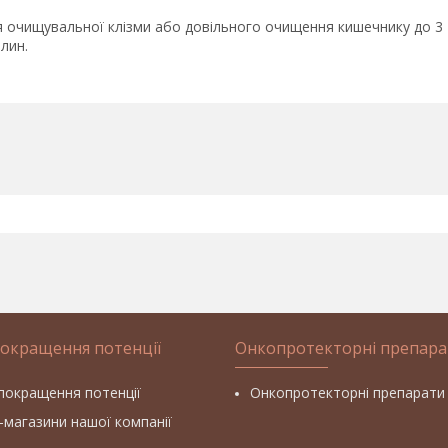
ля очищувальної клізми або довільного очищення кишечнику до 3
лин.
покращення потенції
Онкопротекторні препара
покращення потенції
Онкопротекторні препарати
т-магазини нашої компанії