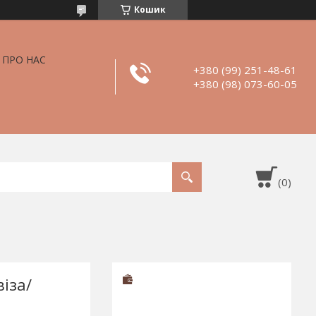
Кошик
ПРО НАС
+380 (99) 251-48-61
+380 (98) 073-60-05
іза/