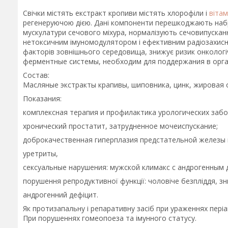
Свічки містять екстракт кропиви містять хлорофіли і
вітам
регенеруючою дією. Дані компоненти перешкоджають набр
мускулатури сечового міхура, нормалізують сечовипускан
нетоксичним імуномодулятором і ефективним радіозахисни
факторів зовнішнього середовища, знижує ризик онкологі
ферментные системы, необходим для поддержания в орга
Состав:
Масляные экстракты крапивы, шиповника, цинк, жировая 
Показания:
комплексная терапия и профилактика урологических заб
хронический простатит, затрудненное мочеиспускание;
доброкачественная гиперплазия предстательной железы 
уретриты,
сексуальные нарушения: мужской климакс с андрогенным 
порушення репродуктивної функції: чоловіче безпліддя, зн
андрогенний дефіцит.
Як протизапальну і репаративну засіб при ураженнях періа
При порушеннях гомеопоеза та імунного статусу.