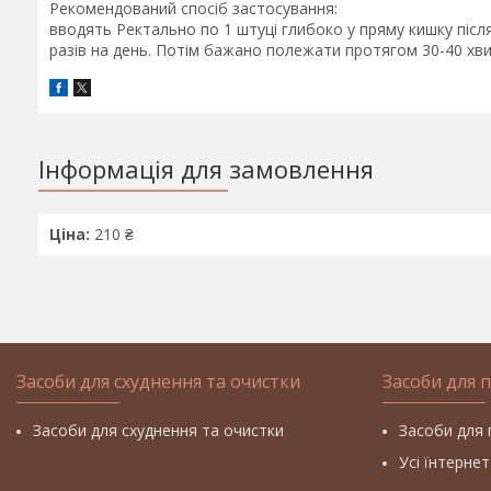
Рекомендований спосіб застосування:
вводять Ректально по 1 штуці глибоко у пряму кишку піс
разів на день. Потім бажано полежати протягом 30-40 хви
Інформація для замовлення
Ціна:
210 ₴
Засоби для схуднення та очистки
Засоби для 
Засоби для схуднення та очистки
Засоби для 
Усі їнтерне