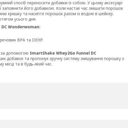
зумний спосіб переносити добавки із собою. У цьому аксесуарі
об заповнити його добавкою. Коли настає час змішати порошок
хню кришку та насипте порошок разом із водою в шейкер.
отягом усього дня.
l DC Wonderwoman:
х речовин BPA та DEHP.
и за допомогою
SmartShake Whey2Go Funnel DC
ших добавок та пропонує зручну систему змішування порошку з
 місці та в будь-який час.