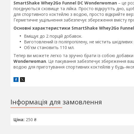
SmartShake Whey2Go Funnel DC Wonderwoman
– це ро
поєднуються сховище та лійка. Просто відкрутіть дно, щ
для спортивного коктейлю з водою, просто відкрийте вер
Герметичне ущільнення забезпечує збереження вмісту пр
Основні характеристики SmartShake Whey2Go Funne
Вміщує до 2 порцій добавок.
Виготовлений із поліпропілену, не містить шкідливи
Об'єм становить 110 мл.
Тепер ви можете легко та зручно брати із собою добавк
Wonderwoman
. Це пакування забезпечує збереження ва
водою для приготування спортивних коктейлів у будь-якому
Інформація для замовлення
Ціна:
250 ₴