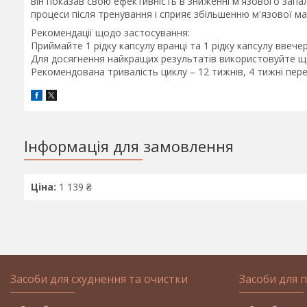
він показав свою ефективність в зниженні м'язового запа
процеси після тренування і сприяє збільшенню м'язової мас
Рекомендації щодо застосування:
Приймайте 1 рідку капсулу вранці та 1 рідку капсулу ввечер
Для досягнення найкращих результатів використовуйте що
Рекомендована тривалість циклу – 12 тижнів, 4 тижні пере
Інформація для замовлення
Ціна:
1 139 ₴
Засоби для схуднення та очистки
Засоби для 