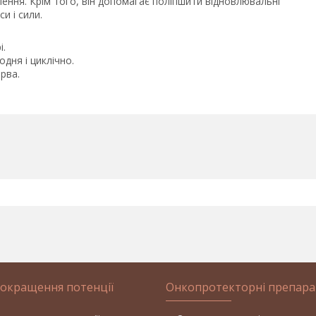
лення. Крім того, він допомагає поліпшити відновлювальні
и і сили.
і.
дня і циклічно.
рва.
покращення потенції
Онкопротекторні препара