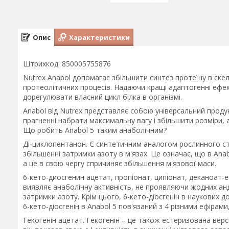
Опис
Характеристики
Штрихкод: 850005755876
Nutrex Anabol допомагає збільшити синтез протеїну в ске
протеолітичних процесів. Надаючи кращі адаптогенні ефе
дорегулювати власний цикл білка в організмі.
Anabol від Nutrex представляє собою універсальний проду
прагненні набрати максимальну вагу і збільшити розміри, а
Що робить Anabol 5 таким анаболічним?
Ді-циклопентанон. Є синтетичним аналогом рослинного ст
збільшенні затримки азоту в м'язах. Це означає, що в Anab
а це в свою чергу спричиняє збільшення м'язової маси.
6-кето-диосгенин ацетат, пропіонат, ципіонат, деканоат-е
виявляє анаболічну активність, не проявляючи жодних ан
затримки азоту. Крім цього, 6-кето-діосгенін в наукових 
6-кето-діосгенін в Anabol 5 пов'язаний з 4 різними ефірам
Гекогенін ацетат. Гекогенін – це також естеризована вер