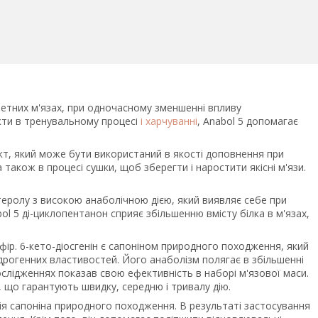
летних м'язах, при одночасному зменшенні впливу
кти в тренувальному процесі
і харчуванні
, Anabol 5 допомагає
кт, який може бути використаний в якості доповнення при
 також в процесі сушки, щоб зберегти і наростити якісні м'язи.
еролу з високою анаболічною дією, який виявляє себе при
ol 5 ді-циклопентанон сприяє збільшенню вмісту білка в м'язах,
фір. 6-кето-діосгенін є сапоніном природного походження, який
дрогенних властивостей. Його анаболізм полягає в збільшенні
дослідженнях показав свою ефективність в наборі м'язової маси.
и, що гарантують швидку, середню і тривалу дію.
сія сапоніна природного походження. В результаті застосування