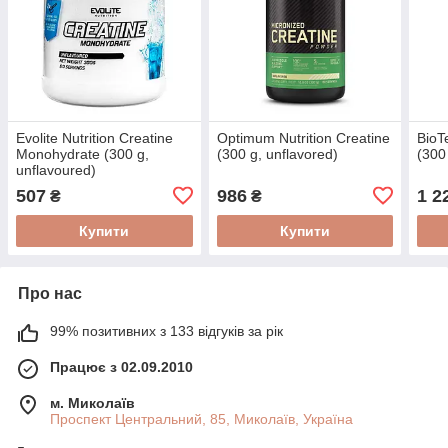
Evolite Nutrition Creatine
Optimum Nutrition Creatine
BioT
Monohydrate (300 g,
(300 g, unflavored)
(300
unflavoured)
507
986
1 2
₴
₴
Купити
Купити
Про нас
99% позитивних з 133 відгуків за рік
Працює з 02.09.2010
м. Миколаїв
Проспект Центральний, 85, Миколаїв, Україна