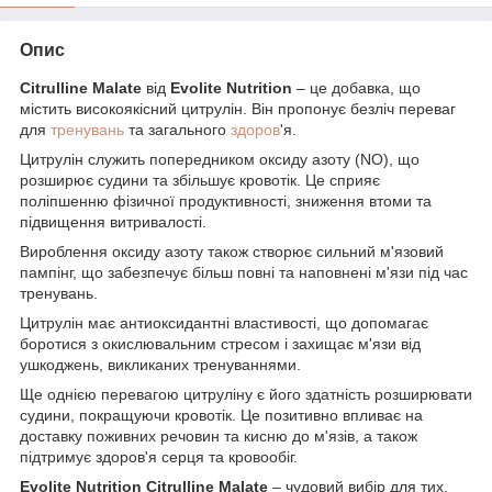
Опис
Citrulline Malate
від
Evolite Nutrition
– це добавка, що
містить високоякісний цитрулін. Він пропонує безліч переваг
для
тренувань
та загального
здоров
'я.
Цитрулін служить попередником оксиду азоту (NO), що
розширює судини та збільшує кровотік. Це сприяє
поліпшенню фізичної продуктивності, зниження втоми та
підвищення витривалості.
Вироблення оксиду азоту також створює сильний м'язовий
пампінг, що забезпечує більш повні та наповнені м'язи під час
тренувань.
Цитрулін має антиоксидантні властивості, що допомагає
боротися з окислювальним стресом і захищає м'язи від
ушкоджень, викликаних тренуваннями.
Ще однією перевагою цитруліну є його здатність розширювати
судини, покращуючи кровотік. Це позитивно впливає на
доставку поживних речовин та кисню до м'язів, а також
підтримує здоров'я серця та кровообіг.
Evolite Nutrition Citrulline Malate
– чудовий вибір для тих,