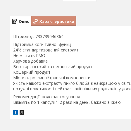
Опис
Характеристики
Штрихкод: 733739046864
Підтримка когнітивної функції
24% стандартизований екстракт
Не містить ГМО
Харчова добавка
Вегетаріанський та веганський продукт
Кошерний продукт
Містить рослинні/трав'яні компоненти
Якість нашого екстракту гінкго білоба є найкращою у світі
потужні властивості нейтралізації вільних радикалів у дослі
Рекомендації щодо застосування
Візьміть по 1 капсулі 1-2 рази на день, бажано з їжею.