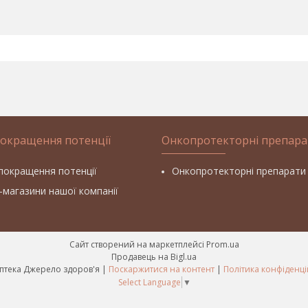
покращення потенції
Онкопротекторні препара
покращення потенції
Онкопротекторні препарати
т-магазини нашої компанії
Сайт створений на маркетплейсі
Prom.ua
Продавець на Bigl.ua
Фітоаптека Джерело здоров'я |
Поскаржитися на контент
|
Політика конфіденці
Select Language
▼