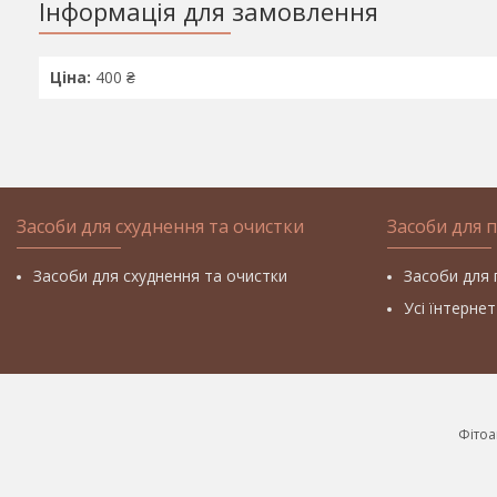
Інформація для замовлення
Ціна:
400 ₴
Засоби для схуднення та очистки
Засоби для 
Засоби для схуднення та очистки
Засоби для 
Усі їнтерне