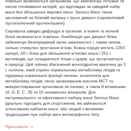
повільно засвоюються організмом, що забезпечує потужне та
якісне споживання калорій, що відповідає за швидкий набір
маси без збільшення жирової маси. Serious Mass також
заснований на білковій матриці з трьох джерел (сироватковий
протеїн/яєчний протеїн/казеїн).
Сироватка швидко дифундує в організм, а казеїн та яєчний
білок засвоюються повільно. Комбінація цих джерел білка
забезпечує безперервний запас амінокислот і, таким чином,
сильно стимулює зростання м'язів. Кожна порція містить 1263
калорії, 50 г білка для збільшення м'язової маси і 251 г
вуглеводів, що складаються тільки з цукрів, що зустрічаються
в природі. Цей гейнер збагачений моногідратом креатину до 3
г, холіном, який сприяє нормальному метаболізму ліпідів та
підтримці нормальної функції печінки, інозитолом для
метаболізму ліпідів, легко засвоюваним маслом МСТ та
використовуваним організмом як паливо, а також 8 вітамінами
(A, D, E, C , B) та 10 незамінних мінералів. Для
екстремального та ефективного набору маси Serious Mass
ідеально підходить для спортсменів, які займаються
інтенсивним набором маси, або людей з великими
труднощами при наборі ваги ектоморфного типу.
Приховати