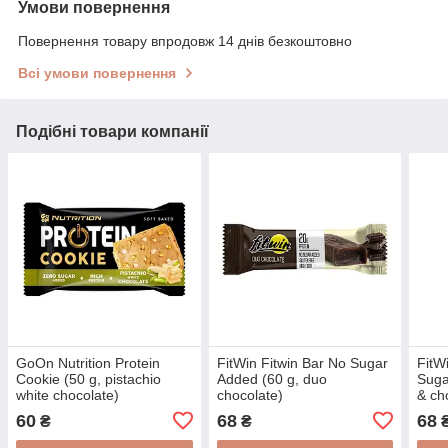
Умови повернення
Повернення товару впродовж 14 днів безкоштовно
Всі умови повернення
Подібні товари компанії
GoOn Nutrition Protein
FitWin Fitwin Bar No Sugar
FitW
Cookie (50 g, pistachio
Added (60 g, duo
Suga
white chocolate)
chocolate)
& ch
60
68
68
₴
₴