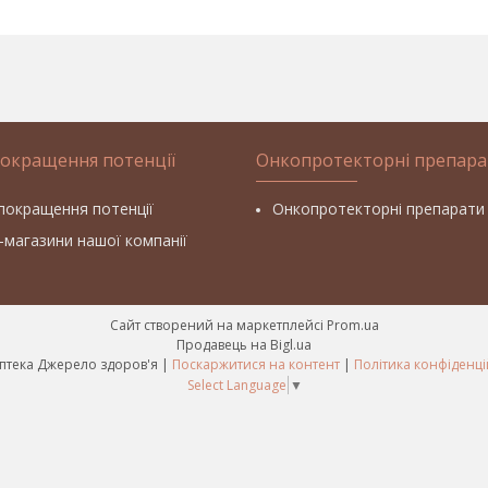
покращення потенції
Онкопротекторні препара
покращення потенції
Онкопротекторні препарати
т-магазини нашої компанії
Сайт створений на маркетплейсі
Prom.ua
Продавець на Bigl.ua
Фітоаптека Джерело здоров'я |
Поскаржитися на контент
|
Політика конфіденці
Select Language
▼