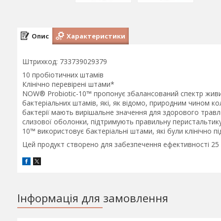
Опис
Характеристики
Штрихкод: 733739029379
10 пробіотичних штамів
Клінічно перевірені штами*
NOW® Probiotic-10™ пропонує збалансований спектр живих
бактеріальних штамів, які, як відомо, природним чином 
бактерії мають вирішальне значення для здорового травл
слизової оболонки, підтримують правильну перистальтику к
10™ використовує бактеріальні штами, які були клінічно пі
Цей продукт створено для забезпечення ефективності 25 
Інформація для замовлення