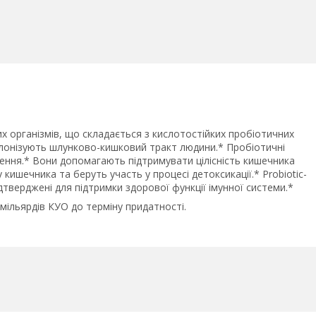
 організмів, що складається з кислотостійких пробіотичних
колонізують шлунково-кишковий тракт людини.* Пробіотичні
ення.* Вони допомагають підтримувати цілісність кишечника
ишечника та беруть участь у процесі детоксикації.* Probiotic-
дтверджені для підтримки здорової функції імунної системи.*
мільярдів КУО до терміну придатності.