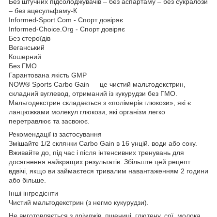
Без штучних підсолоджувачів – без аспартаму – без сукралози
– без ацесульфаму-К
Informed-Sport.Com - Спорт довіряє
Informed-Choice.Org - Спорт довіряє
Без стероїдів
Веганський
Кошерний
Без ГМО
Гарантована якість GMP
NOW® Sports Carbo Gain — це чистий мальтодекстрин,
складний вуглевод, отриманий із кукурудзи без ГМО.
Мальтодекстрин складається з «полімерів глюкози», які є
ланцюжками молекул глюкози, які організм легко
перетравлює та засвоює.
Рекомендації із застосування
Змішайте 1/2 склянки Carbo Gain в 16 унцій. води або соку.
Вживайте до, під час і після інтенсивних тренувань для
досягнення найкращих результатів. Збільште цей рецепт
вдвічі, якщо ви займаєтеся тривалим навантаженням 2 години
або більше.
Інші інгредієнти
Чистий мальтодекстрин (з негмо кукурудзи).
Не виготовляється з дріжджів, пшениці, глютену, сої, молока,