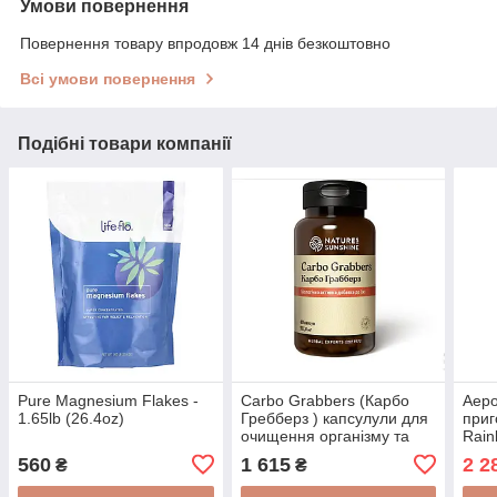
Умови повернення
Повернення товару впродовж 14 днів безкоштовно
Всі умови повернення
Подібні товари компанії
Pure Magnesium Flakes -
Carbo Grabbers (Карбо
Аеро
1.65lb (26.4oz)
Гребберз ) капсулули для
приг
очищення організму та
Rain
схуднення
8.5л
560
1 615
2 2
₴
₴
та к