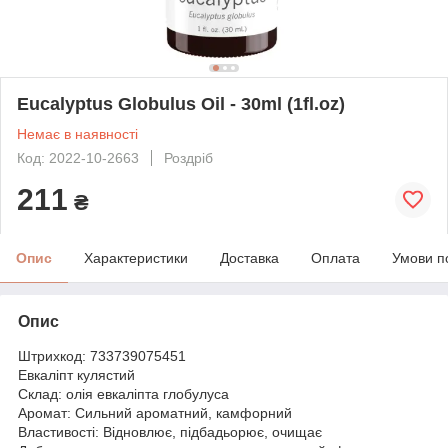
Eucalyptus Globulus Oil - 30ml (1fl.oz)
Немає в наявності
Код: 2022-10-2663
Роздріб
211
₴
Опис
Характеристики
Доставка
Оплата
Умови п
Опис
Штрихкод: 733739075451
Евкаліпт кулястий
Склад: олія евкаліпта глобулуса
Аромат: Сильний ароматний, камфорний
Властивості: Відновлює, підбадьорює, очищає