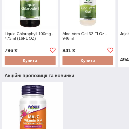
Liquid Chlorophyll 100mg -
Aloe Vera Gel 32 Fl Oz -
Jojob
473ml (16FL OZ)
946ml
796
841
₴
₴
494
Купити
Купити
Акційні пропозиції та новинки