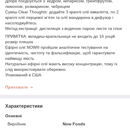
Добре поєднується з: кедром, кипарисом, грейпфрутом,
лимоном, розмарином, чебрецем
Суміш Clear Thoughts: додайте 3 краплі олії евкаліпта, по 2
краплі олії перцевої м’яти та олії мандарина в дифузор і
насолоджуйтесь.
Метод екстракції: дистиляція з водяною парою листя та гілок
ПРИМІТКА: вкладиш-крапельниця не входить до 16 унцій.
розмір пляшок
Ефірні олії NOW® пройшли аналітичне тестування на
ідентичність, чистоту та фальсифікацію, щоб гарантувати
найвищу якість.
Натуральні ефірні олії мають високу концентрацію, тому їх
слід використовувати обережно.
Упакований в США.
Приховати
Характеристики
Основні
Виробник
Now Foods