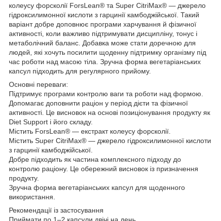
колеусу форсколії ForsLean® та Super CitriMax® — джерело
гідроксилимонної кислоти з гарцинії камбоджійської. Такий
варіант добре доповнює програми харчування й фізичної
активності, коли важливо підтримувати дисципліну, тонус і
метаболічний баланс. Добавка може стати доречною для
людей, які хочуть посилити щоденну підтримку організму під
час роботи над масою тіла. Зручна форма вегетаріанських
капсул підходить для регулярного прийому.
Основні переваги:
Підтримує програми контролю ваги та роботи над формою.
Допомагає доповнити раціон у період дієти та фізичної
активності. Це висновок на основі позиціонування продукту як
Diet Support і його складу.
Містить ForsLean® — екстракт колеусу форсколії.
Містить Super CitriMax® — джерело гідроксилимонної кислоти
з гарцинії камбоджійської.
Добре підходить як частина комплексного підходу до
контролю раціону. Це обережний висновок із призначення
продукту.
Зручна форма вегетаріанських капсул для щоденного
використання.
Рекомендації із застосування
Приймати по 1–2 капсули двічі на день.