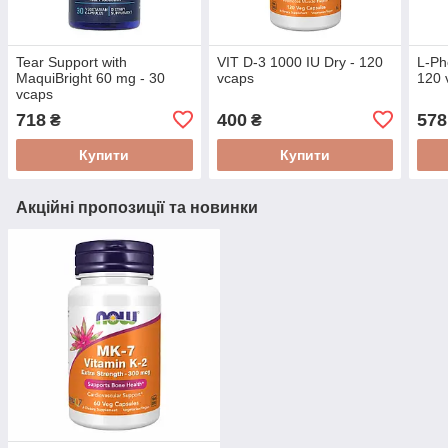
Tear Support with
VIT D-3 1000 IU Dry - 120
L-Ph
MaquiBright 60 mg - 30
vcaps
120 
vcaps
718
400
578
₴
₴
Купити
Купити
Акційні пропозиції та новинки