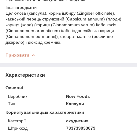
Інші інгредієнти
Целюлоза (капсула), корінь імбиру (Zingiber officinale),
каєнський перець стручковий (Capsicum annuum) (плоди),
кориця (кора) (кориця (Cinnamomum verum) і/або касія
(Cinnamomum aromaticum) і/або індонезійська кориця
(Cinnamomum burmannii)), стеарат магнію (рослинне
джерело) і діоксид кремнію.
Приховати
Характеристики
Основні
Виробник
Now Foods
Тип
Капсули
Користувальницькі характеристики
Категорії
схуднення
Штрихкод
733739033079