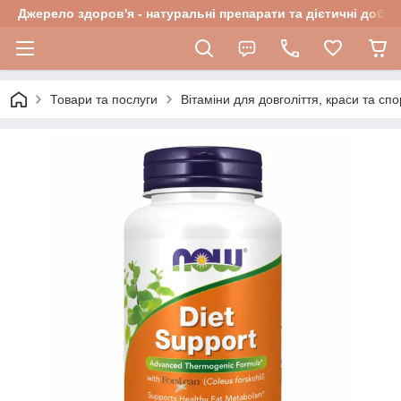
Джерело здоров'я - натуральні препарати та дієтичні добав
Товари та послуги
Вітаміни для довголіття, краси та спо