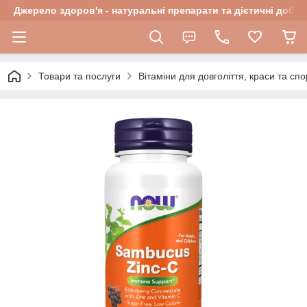
Джерело здоров'я - натуральні препарати та дієтичні добав
Товари та послуги
Вітаміни для довголіття, краси та спо