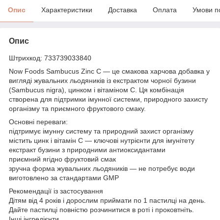
Опис
Характеристики
Доставка
Оплата
Умови п
Опис
Штрихкод: 733739033840
Now Foods Sambucus Zinc C — це смакова харчова добавка у
вигляді жувальних льодяників із екстрактом чорної бузини
(Sambucus nigra), цинком і вітаміном C. Ця комбінація
створена для підтримки імунної системи, природного захисту
організму та приємного фруктового смаку.
Основні переваги:
підтримує імунну систему та природний захист організму
містить цинк і вітамін C — ключові нутрієнти для імунітету
екстракт бузини з природними антиоксидантами
приємний ягідно фруктовий смак
зручна форма жувальних льодяників — не потребує води
виготовлено за стандартами GMP
Рекомендації із застосування
Дітям від 4 років і дорослим приймати по 1 пастилці на день.
Дайте пастилці повністю розчинитися в роті і проковтніть.
Інші інгредієнти