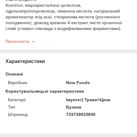
Ксилітол, мікрокристалічна целюлоза,
гідроксипропілцелюлоза, лимонна кислота, натуральний
ароматизатор ягід асаї, стеаринова кислота (рослинного
походження), діоксид кремнію й екстракт листя органічної
стевії (стевіол глікозиди з модифікованими ферментами).
Приховати
Характеристики
Основні
Виробник
Now Foods
Користувальницькі характеристики
Категорії
Імунтет| Трави>Цинк
Тип
Бузина
Штрихкод
733739033840