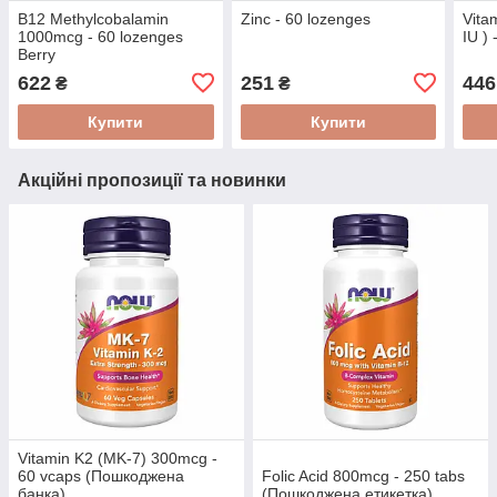
B12 Methylcobalamin
Zinc - 60 lozenges
Vita
1000mcg - 60 lozenges
IU )
Berry
622
251
446
₴
₴
Купити
Купити
Акційні пропозиції та новинки
Vitamin K2 (MK-7) 300mcg -
60 vcaps (Пошкоджена
Folic Acid 800mcg - 250 tabs
банка)
(Пошкоджена етикетка)