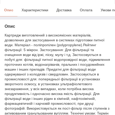
Опис
Характеристики
Доставка
Оплата
Умови п
Опис
Картридж виготовлений з високоякісних матеріалів,
дозволених для застосування в системах підготовки питної
води. Матеріал - поліпропілен (polypropylene).Рейтинг
фільтрації: 5 мікрон. Застосування: Для фільтрації та
очищення води від іржі, піску, мулу і т.д. Застосовується в
побуті для: фільтрації питної водопровідної води, підживлення
проточних котлів, водонагрівачів, пральних і посудомийних
машин і інших приладів. Придатні для фільтрації води
одержуваної з колодязів і свердловин. Застосовується в
промисловості для: попередньої фільтрації в установках
зворотного осмосу, в установках ультрафіолетового
знезараження, у всіх випадках, коли потрібна висока
продуктивність і одночасно висока якість фільтрації. Для
фільтрації води і інших рідин в хімічній, нафтохімічній,
фармацевтичній і харчовій промисловості, при друці
фотографій. Використовується як пост-фільтр після ступенів з
активованим гранульованим вугіллям. Технічні умови: Термін