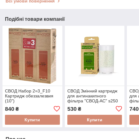
Всі умови повернення
Подібні товари компанії
СВОД Набор 2=3_F10
СВОД Змінний картридж
СВОД
Картридж обеззалезвия
для антинакипного
для 
(10")
фільтра "СВОД-АС" s250
філь
840
530
740
₴
₴
Купити
Купити