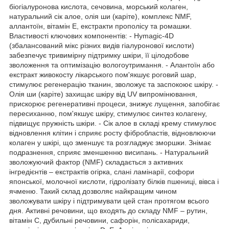
біогіалуронова кислота, сечовина, морський колаген,
натуральний сік алое, олія ши (каріте), комплекс NMF,
аллантоїн, вітамін Е, екстракти прополісу та ромашки.
Властивості ключових компонентів: - Hymagic-4D
(збалансований мікс різних видів гіалуронової кислоти)
забезпечує тривимірну підтримку шкіри, її цілодобове
зволоження та оптимізацію вологоутримання. - Алантоїн або
екстракт живокосту лікарського пом'якшує роговий шар,
стимулює регенерацію тканин, зволожує та заспокоює шкіру. -
Олія ши (каріте) захищає шкіру від UV випромінювання,
прискорює регенеративні процеси, знижує лущення, запобігає
пересиханню, пом'якшує шкіру, стимулює синтез колагену,
підвищує пружність шкіри. - Сік алое в складі крему стимулює
відновлення клітин і сприяє росту фібробластів, відновлюючи
колаген у шкірі, що зменшує та розгладжує зморшки. Знімає
подразнення, сприяє зменшенню висипань. - Натуральний
зволожуючий фактор (NMF) складається з активних
інгредієнтів – екстрактів огірка, слані ламінарії, софори
японської, молочної кислоти, гідролізату білків пшениці, вівса і
ячменю. Такий склад дозволяє найкращим чином
зволожувати шкіру і підтримувати цей стан протягом всього
дня. Активні речовини, що входять до складу NMF – рутин,
вітамін С, дубильні речовини, сафорін, полісахариди,