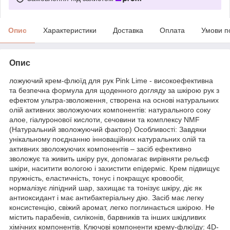
Опис
Характеристики
Доставка
Оплата
Умови п
Опис
ложуючий крем-флюїд для рук Pink Lime - високоефективна
та безпечна формула для щоденного догляду за шкірою рук з
ефектом ультра-зволоження, створена на основі натуральних
олій активних зволожуючих компонентів: натурального соку
алое, гіалуронової кислоти, сечовини та комплексу NMF
(Натуральний зволожуючий фактор) Особливості: Завдяки
унікальному поєднанню інноваційних натуральних олій та
активних зволожуючих компонентів – засіб ефективно
зволожує та живить шкіру рук, допомагає вирівняти рельєф
шкіри, наситити вологою і захистити епідерміс. Крем підвищує
пружність, еластичність, тонус і покращує кровообіг,
нормалізує ліпідний шар, захищає та тонізує шкіру, діє як
антиоксидант і має антибактеріальну дію. Засіб має легку
консистенцію, свіжий аромат, легко поглинається шкірою. Не
містить парабенів, силіконів, барвників та інших шкідливих
хімічних компонентів. Ключові компоненти крему-флюїду: 4D-