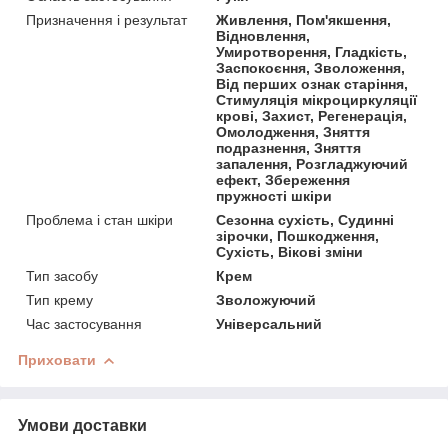
Призначення і результат
Живлення, Пом'якшення,
Відновлення,
Умиротворення, Гладкість,
Заспокоєння, Зволоження,
Від перших ознак старіння,
Стимуляція мікроциркуляції
крові, Захист, Регенерація,
Омолодження, Зняття
подразнення, Зняття
запалення, Розгладжуючий
ефект, Збереження
пружності шкіри
Проблема і стан шкіри
Сезонна сухість, Судинні
зірочки, Пошкодження,
Сухість, Вікові зміни
Тип засобу
Крем
Тип крему
Зволожуючий
Час застосування
Універсальний
Приховати
Умови доставки