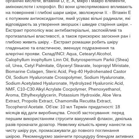
органічні кислоти, вітаміни D, E, А, мікро і макро елементи,
амінокислоти і хлорофіл. Всі вони цілеспрямовано впливають
на поверхневі і глибокі шари шкіри, зволожуючи її. - Вітамін Е
є потужним антиоксидантом, який усуває вільні радикали, які
відповідають за утворення зморшок і швидке старіння шкіри. -
Екстракт прополісу має антибактеріальні, заспокійливі та
протизапальні властивості, а також прискорює загоєння ран і
глибоко живить шкіру. - Екстракт ромашки робить шкіру
гладенькою та еластичною, зменшує подразнення та
алергічні прояви. Склад/INCI: Aqua, Cetearyl Alcohol,
Calophyllum inophyllum Linn Oil, Butyrospermum Parkii (Shea)
oil, Urea, Cetyl Palmitate, Glyceryl Stearate, Isopropyl Miristate,
Biomarine Colagen, Steric Acid, Peg-40 Hydrohenated Castor
Oil, Sodium Hyaluronate Crosspolymer, Sodium Hyaluronate,
Sodium Acetylated Hyaluronate, Hydrolyzed Hyaluronic Acid,
NMF, C10-C30 Alkyl Acrylate Cocpolymer, Phenoxyethanol,
Aroma, Ethylhexylglycerin, Potassium Hydroxide, Aloe Vera
Extract, Propolis Extract, Chamomilla Recutita Extract,
Tocopherol Acetate. Об’єм: 10 мл Термін придатності: 18
місяців від дати виробництва. Спосіб застосування: перед
першим використанням струсити вакуумний флакон, декілька
разів прокачати дозатор. Невелику кількість крему нанести на
чисту шкіру рук, промасажувати до повного поглинання
шкірою. Рекомендуємо закінчити процедуру блендом активних