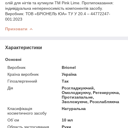
олій для нігтів та кутикули ТМ Pink Lime. Протипоказання:
індивідуальна непереносимість компонентів засобу.
Виробник: ТОВ «БРІОНЕЛЬ ЮА» ТУ У 20.4 – 44772247-
001:2023
Приховати
Характеристики
Основні
Виробник
Brionel
Країна виробник
Україна
Гіпоалергенний
Так
Дія
Розгладжуючий,
Омолоджуючу, Регенеруюча,
Протизапальне,
Зволожуюче, Розслабляюча
Класифікація
Натуральна
косметичного засобу
Об`єм
10 мл
Область застосування
Руки