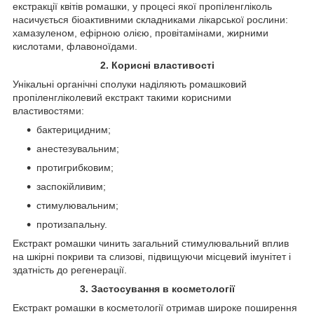
екстракції квітів ромашки, у процесі якої пропіленгліколь
насичується біоактивними складниками лікарської рослини:
хамазуленом, ефірною олією, провітамінами, жирними
кислотами, флавоноїдами.
2. Корисні властивості
Унікальні органічні сполуки наділяють ромашковий
пропіленгліколевий екстракт такими корисними
властивостями:
бактерицидним;
анестезувальним;
протигрибковим;
заспокійливим;
стимулювальним;
протизапальну.
Екстракт ромашки чинить загальний стимулювальний вплив
на шкірні покриви та слизові, підвищуючи місцевий імунітет і
здатність до регенерації.
3. Застосування в косметології
Екстракт ромашки в косметології отримав широке поширення