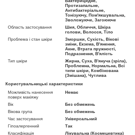
Бактерицидне,
Протизапальне,
Антибактеріальне,
Тонізуючу, Пом'якшувальна,
Зволожуюче, Загоююче
Область застосування
Шия, Обличчя, Шкіра
голови, Волосся, Тіло
Проблема і стан шкіри
Зморшки, Сухість, Вікові
зміни, Екзема, В'янення,
Акне, Втрата пружності,
Подразнення, В'ялість
Тип шкіри
Жирна, Суха, В'януча (зріла),
Проблемна, Нормальна, Всі
типи шкіри, Комбінована
(Змішана), Чутлива
Користувальницькі характеристики
Можливість нанесення
Немає
поверх макіяжу
Вік
Без обмежень
Вікова група
Без обмежень
Час застосування
Універсальний
Гіпоалергенний
Так
Класифікація
Лікувальна (Космецевтика)