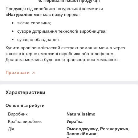
6. Переваги нашої продукції
Продукція від виробника натуральної косметики
«
Натураліссімо
» має низку переваг:
якісна сировина;
суворе дотримання технології виробництва;
сучасне обладнання.
Купити пропіленгліколевий екстракт ромашки можна через
кошик в інтернет-магазині виробника або телефоном.
Доставка можлива будь-якою транспортною компанією.
Приховати
Характеристики
Основні атрибути
Виробник
Naturalissimo
Країна виробник
Україна
Дія
Омолоджуючу, Регенеруюча,
Заспокійлива,