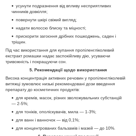
усунути подразнення від впливу несприятливих
чинників довкілля;
повернути шкірі свіжий вигляд;
надати волоссю блиску та міцності;
прискорити загоєння дрібних пошкоджень, саден і
тріщин.
Під час використання для купання пропіленгліколевий
екстракт ромашки надає заспокійливу дію, усуваючи
тривожність і покращуючи сон.
5. Рекомендації щодо використання
Висока концентрація активних речовин у пропіленгліколевій
витяжці зумовлює низькі рекомендовані дози введення
препарату до косметичних продуктів:
для кремів, масок, різних зволожувальних субстанцій
— 2-5%;
для тоніків, ополіскувачів, мила — 1-3%;
для ванн і ванночок — від 0,1%;
для концентрованих бальзамів і мазей — до 10%.