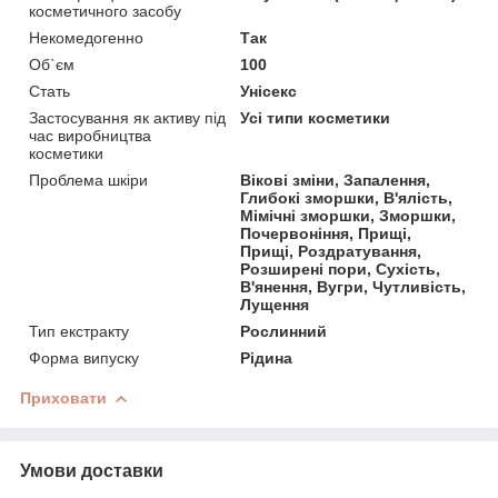
косметичного засобу
Некомедогенно
Так
Об`єм
100
Стать
Унісекс
Застосування як активу під
Усі типи косметики
час виробництва
косметики
Проблема шкіри
Вікові зміни, Запалення,
Глибокі зморшки, В'ялість,
Мімічні зморшки, Зморшки,
Почервоніння, Прищі,
Прищі, Роздратування,
Розширені пори, Сухість,
В'янення, Вугри, Чутливість,
Лущення
Тип екстракту
Рослинний
Форма випуску
Рідина
Приховати
Умови доставки