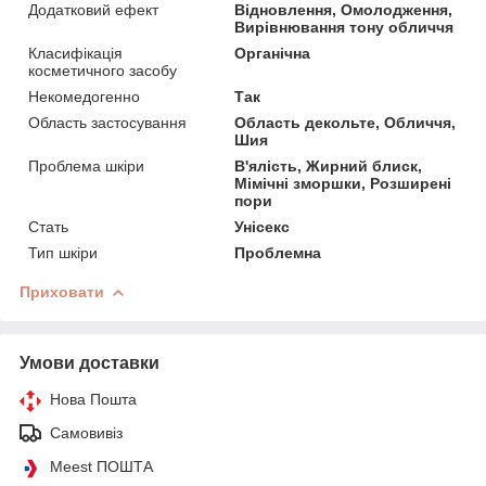
Додатковий ефект
Відновлення, Омолодження,
Вирівнювання тону обличчя
Класифікація
Органічна
косметичного засобу
Некомедогенно
Так
Область застосування
Область декольте, Обличчя,
Шия
Проблема шкіри
В'ялість, Жирний блиск,
Мімічні зморшки, Розширені
пори
Стать
Унісекс
Тип шкіри
Проблемна
Приховати
Умови доставки
Нова Пошта
Самовивіз
Meest ПОШТА