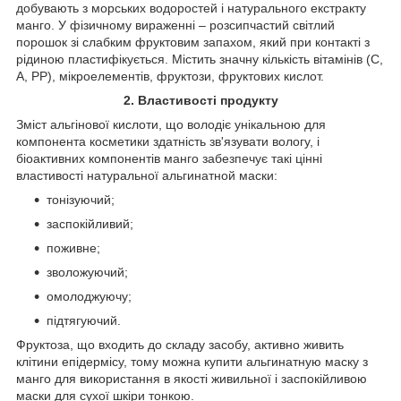
добувають з морських водоростей і натурального екстракту
манго. У фізичному вираженні – розсипчастий світлий
порошок зі слабким фруктовим запахом, який при контакті з
рідиною пластифікується. Містить значну кількість вітамінів (С,
А, РР), мікроелементів, фруктози, фруктових кислот.
2. Властивості продукту
Зміст альгінової кислоти, що володіє унікальною для
компонента косметики здатність зв'язувати вологу, і
біоактивних компонентів манго забезпечує такі цінні
властивості натуральної альгинатной маски:
тонізуючий;
заспокійливий;
поживне;
зволожуючий;
омолоджуючу;
підтягуючий.
Фруктоза, що входить до складу засобу, активно живить
клітини епідермісу, тому можна купити альгинатную маску з
манго для використання в якості живильної і заспокійливою
маски для сухої шкіри тонкою.