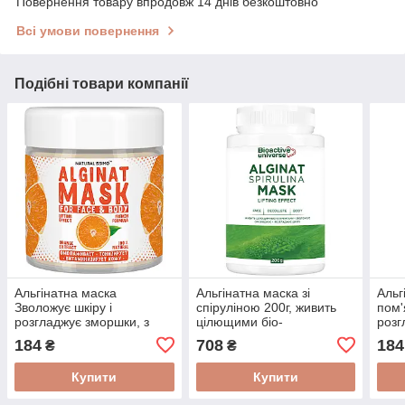
Повернення товару впродовж 14 днів безкоштовно
Всі умови повернення
Подібні товари компанії
Альгінатна маска
Альгінатна маска зі
Альг
Зволожує шкіру і
спіруліною 200г, живить
пом'
розгладжує зморшки, з
цілющими біо-
розг
апельсином, 50 г
елементами, зволожує та
яблу
184
708
184
₴
₴
розгладжує шкіру
Купити
Купити