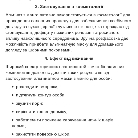
3. Застосування в косметології
Альгінат з манго активно використовується в косметології для
проведення салонних процедур для забезпечення всебічного
догляду за сухою, зрілої і чутливою шкірою, яка страждає від
стоншування, дефіциту поживних речовин і агресивного
впливу навколишнього середовища. Зручна розфасовка дає
можливість придбати альгинатную маску для домашнього
догляду за шкірними покривами.
4. Ефект від вживання
Широкий спектр корисних властивостей і зміст біоактивних
компонентів дозволяє досягти таких результатів від
застосування альгинатной маски з манго для особи:
розгладити зморшки;
підтягнути контур особи;
звузити пори;
вирівняти тон епідермісу;
забезпечити посилене харчування нижніх шарів
дерми;
захистити поверхню шкіри.