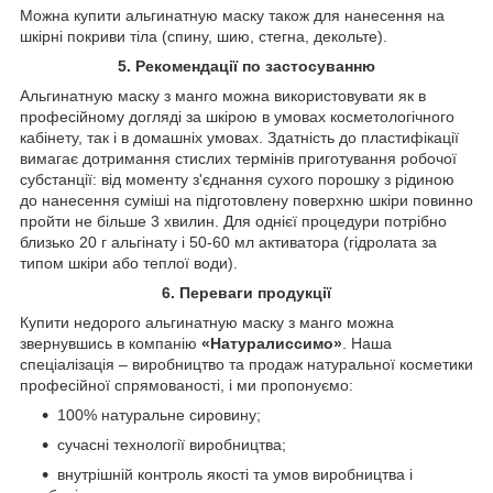
Можна купити альгинатную маску також для нанесення на
шкірні покриви тіла (спину, шию, стегна, декольте).
5. Рекомендації по застосуванню
Альгинатную маску з манго можна використовувати як в
професійному догляді за шкірою в умовах косметологічного
кабінету, так і в домашніх умовах. Здатність до пластифікації
вимагає дотримання стислих термінів приготування робочої
субстанції: від моменту з'єднання сухого порошку з рідиною
до нанесення суміші на підготовлену поверхню шкіри повинно
пройти не більше 3 хвилин. Для однієї процедури потрібно
близько 20 г альгінату і 50-60 мл активатора (гідролата за
типом шкіри або теплої води).
6. Переваги продукції
Купити недорого альгинатную маску з манго можна
звернувшись в компанію
«Натуралиссимо»
. Наша
спеціалізація – виробництво та продаж натуральної косметики
професійної спрямованості, і ми пропонуємо:
100% натуральне сировину;
сучасні технології виробництва;
внутрішній контроль якості та умов виробництва і