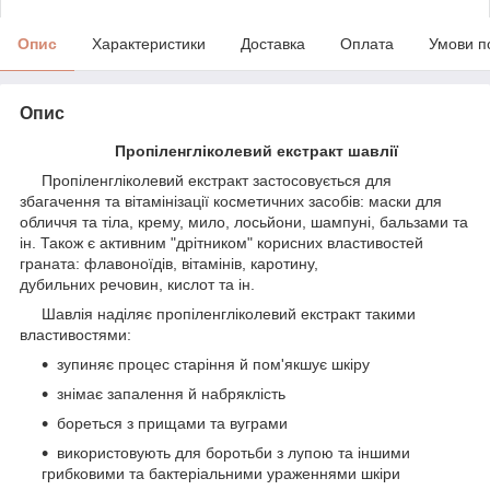
Опис
Характеристики
Доставка
Оплата
Умови п
Опис
Пропіленгліколевий екстракт шавлії
Пропіленгліколевий екстракт застосовується для
збагачення та вітамінізації косметичних засобів: маски для
обличчя та тіла, крему, мило, лосьйони, шампуні, бальзами та
ін. Також є активним "дрітником" корисних властивостей
граната: флавоноїдів, вітамінів, каротину,
дубильних речовин, кислот та ін.
Шавлія наділяє пропіленгліколевий екстракт такими
властивостями:
зупиняє процес старіння й пом'якшує шкіру
знімає запалення й набряклість
бореться з прищами та вуграми
використовують для боротьби з лупою та іншими
грибковими та бактеріальними ураженнями шкіри