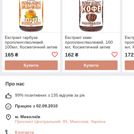
Екстракт гарбуза
Екстракт кави
Екст
пропіленгліколевий,
пропіленгліколевий, 100
проп
100мл, Косметичний актив
мл, Косметичний актив
мл, 
165
162
172
₴
₴
Купити
Купити
Про нас
99% позитивних з 135 відгуків за рік
Працює з 02.09.2010
м. Миколаїв
Проспект Центральний, 85, Миколаїв, Україна
Контакти