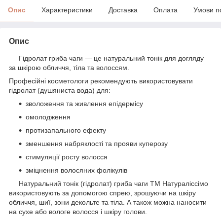
Опис
Характеристики
Доставка
Оплата
Умови п
Опис
Гідролат гриба чаги — це натуральний тонік для догляду
за шкірою обличчя, тіла та волоссям.
Професійні косметологи рекомендують використовувати
гідролат (душяниста вода) для:
зволоження та живлення епідермісу
омолодження
протизапального ефекту
зменшення набряклості та прояви куперозу
стимуляції росту волосся
зміцнення волосяних фолікулів
Натуральний тонік (гідролат) гриба чаги ТМ Натураліссімо
використовують за допомогою спрею, зрошуючи на шкіру
обличчя, шиї, зони декольте та тіла. А також можна наносити
на сухе або вологе волосся і шкіру голови.