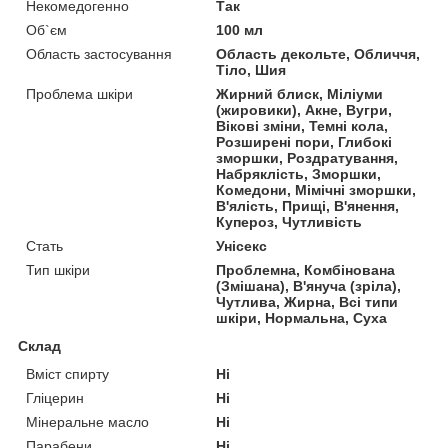
Некомедогенно
Так
Об`єм
100 мл
Область застосування
Область декольте, Обличчя,
Тіло, Шия
Проблема шкіри
Жирний блиск, Міліуми
(жировики), Акне, Вугри,
Вікові зміни, Темні кола,
Розширені пори, Глибокі
зморшки, Роздратування,
Набряклість, Зморшки,
Комедони, Мімічні зморшки,
В'ялість, Прищі, В'янення,
Купероз, Чутливість
Стать
Унісекс
Тип шкіри
Проблемна, Комбінована
(Змішана), В'януча (зріла),
Чутлива, Жирна, Всі типи
шкіри, Нормальна, Суха
Склад
Вміст спирту
Ні
Гліцерин
Ні
Мінеральне масло
Ні
Парабени
Ні