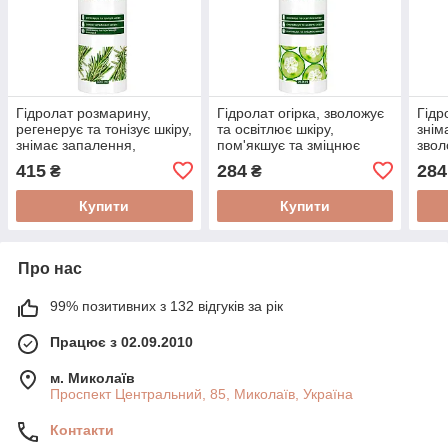
Гідролат розмарину,
Гідролат огірка, зволожує
Гідр
регенерує та тонізує шкіру,
та освітлює шкіру,
знім
знімає запалення,
пом'якшує та зміцнює
звол
зволожує волосся, тонік
волосся, тонік 250 мл,
воло
415
284
284
₴
₴
500 мл
Біоактив
Біоа
Купити
Купити
Про нас
99% позитивних з 132 відгуків за рік
Працює з 02.09.2010
м. Миколаїв
Проспект Центральний, 85, Миколаїв, Україна
Контакти