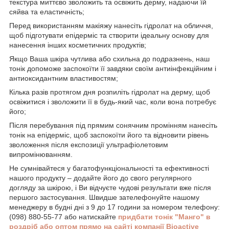
текстура миттєво зволожить та освіжить дерму, надаючи їй
сяйва та еластичність;
Перед використанням макіяжу нанесіть гідролат на обличчя,
щоб підготувати епідерміс та створити ідеальну основу для
нанесення інших косметичних продуктів;
Якщо Ваша шкіра чутлива або схильна до подразнень, наш
тонік допоможе заспокоїти її завдяки своїм антиінфекційним і
антиоксидантним властивостям;
Кілька разів протягом дня розпиліть гідролат на дерму, щоб
освіжитися і зволожити її в будь-який час, коли вона потребує
його;
Після перебування під прямим сонячним промінням нанесіть
тонік на епідерміс, щоб заспокоїти його та відновити рівень
зволоження після експозиції ультрафіолетовим
випромінюванням.
Не сумнівайтеся у багатофункціональності та ефективності
нашого продукту – додайте його до свого регулярного
догляду за шкірою, і Ви відчуєте чудові результати вже після
першого застосування. Швидше зателефонуйте нашому
менеджеру в будні дні з 9 до 17 години за номером телефону:
(098) 880-55-77 або натискайте
придбати тонік "Манго" в
роздріб або оптом прямо на сайті компанії Bioactive