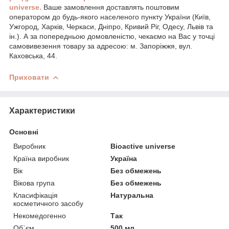
universe.
Ваше замовлення доставлять поштовим
оператором до будь-якого населеного пункту України (Київ,
Ужгород, Харків, Черкаси, Дніпро, Кривий Ріг, Одесу, Львів та
ін.). А за попередньою домовленістю, чекаємо на Вас у точці
самовивезення товару за адресою: м. Запоріжжя, вул.
Каховська, 44.
Приховати
Характеристики
Основні
Виробник
Bioactive universe
Країна виробник
Україна
Вік
Без обмежень
Вікова група
Без обмежень
Класифікація
Натуральна
косметичного засобу
Некомедогенно
Так
Об`єм
500 мл