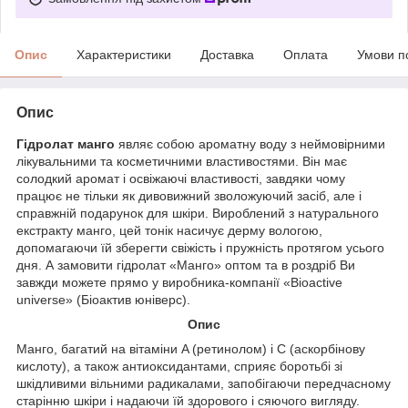
Опис
Характеристики
Доставка
Оплата
Умови п
Опис
Гідролат манго
являє собою ароматну воду з неймовірними
лікувальними та косметичними властивостями. Він має
солодкий аромат і освіжаючі властивості, завдяки чому
працює не тільки як дивовижний зволожуючий засіб, але і
справжній подарунок для шкіри. Вироблений з натурального
екстракту манго, цей тонік насичує дерму вологою,
допомагаючи їй зберегти свіжість і пружність протягом усього
дня. А замовити гідролат «Манго» оптом та в роздріб Ви
завжди можете прямо у виробника-компанії «Bioactive
universe» (Біоактив юніверс).
Опис
Манго, багатий на вітаміни A (ретинолом) і C (аскорбінову
кислоту), а також антиоксидантами, сприяє боротьбі зі
шкідливими вільними радикалами, запобігаючи передчасному
старінню шкіри і надаючи їй здорового і сяючого вигляду.