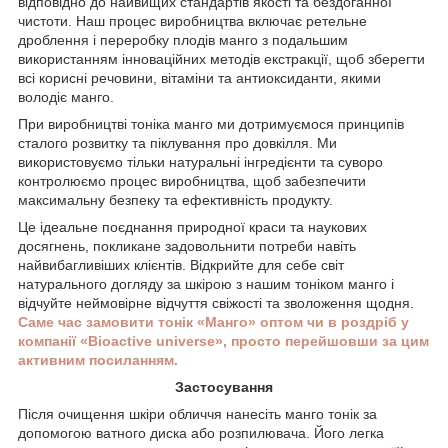
відповідно до найвищих стандартів якості та бездоганної
чистоти. Наш процес виробництва включає ретельне
дроблення і переробку плодів манго з подальшим
використанням інноваційних методів екстракції, щоб зберегти
всі корисні речовини, вітаміни та антиоксиданти, якими
володіє манго.
При виробництві тоніка манго ми дотримуємося принципів
сталого розвитку та піклування про довкілля. Ми
використовуємо тільки натуральні інгредієнти та суворо
контролюємо процес виробництва, щоб забезпечити
максимальну безпеку та ефективність продукту.
Це ідеальне поєднання природної краси та наукових
досягнень, покликане задовольнити потреби навіть
найвибагливіших клієнтів. Відкрийте для себе світ
натурального догляду за шкірою з нашим тоніком манго і
відчуйте неймовірне відчуття свіжості та зволоження щодня.
Саме час замовити тонік «Манго» оптом чи в роздріб у
компанії «Bioactive universe», просто перейшовши за цим
активним посиланням.
Застосування
Після очищення шкіри обличчя нанесіть манго тонік за
допомогою ватного диска або розпилювача. Його легка