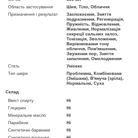
Область застосування
Шия, Тіло, Обличчя
Призначення і результат
Заспокоєння, Зняття
подразнення, Регенерація,
Пружність, Відновлення,
Живлення, Нормалізація
секреції сальних залоз,
Тонізація, Зволоження,
Вирівнювання тону
обличчя, Пом'якшення,
Звуження пор, Зняття
запалення, Омолодження
Стать
Унісекс
Тип шкіри
Проблемна, Комбінована
(Змішана), В'януча (зріла),
Нормальна, Суха
Склад
Вміст спирту
Ні
Гліцерин
Ні
Мінеральне масло
Ні
Парабени
Ні
Синтетичні барвники
Ні
Синтетичні віддушки
Ні