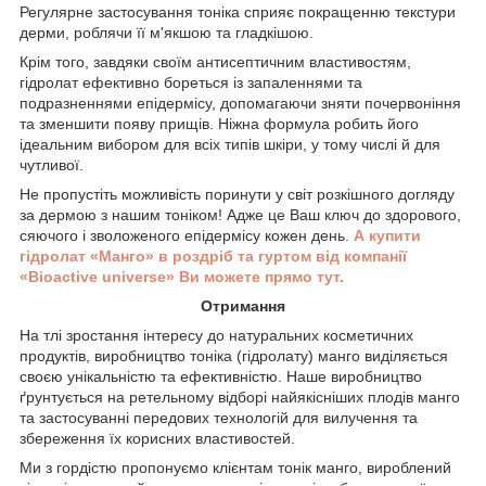
Регулярне застосування тоніка сприяє покращенню текстури
дерми, роблячи її м'якшою та гладкішою.
Крім того, завдяки своїм антисептичним властивостям,
гідролат ефективно бореться із запаленнями та
подразненнями епідермісу, допомагаючи зняти почервоніння
та зменшити появу прищів. Ніжна формула робить його
ідеальним вибором для всіх типів шкіри, у тому числі й для
чутливої.
Не пропустіть можливість поринути у світ розкішного догляду
за дермою з нашим тоніком! Адже це Ваш ключ до здорового,
сяючого і зволоженого епідермісу кожен день.
А купити
гідролат «Манго» в роздріб та гуртом від компанії
«Bioactive universe» Ви можете прямо тут.
Отримання
На тлі зростання інтересу до натуральних косметичних
продуктів, виробництво тоніка (гідролату) манго виділяється
своєю унікальністю та ефективністю. Наше виробництво
ґрунтується на ретельному відборі найякісніших плодів манго
та застосуванні передових технологій для вилучення та
збереження їх корисних властивостей.
Ми з гордістю пропонуємо клієнтам тонік манго, вироблений