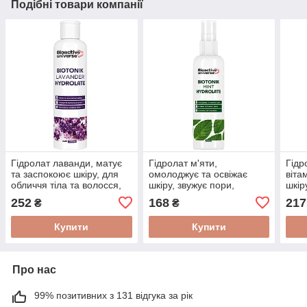
Подібні товари компанії
Гідролат лаванди, матує
Гідролат м'яти,
Гідр
та заспокоює шкіру, для
омолоджує та освіжає
віта
обличчя тіла та волосся,
шкіру, звужує пори,
шкір
тонік 250мл, Bioactive
стимулює ріст волосся,
воло
252
168
217
₴
₴
тонік 100 мл, Біоактив
Біоа
Купити
Купити
Про нас
99% позитивних з 131 відгука за рік