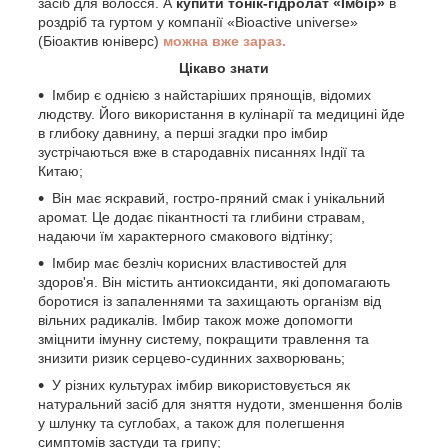
засіб для волосся. А
купити тонік-гідролат «Імбір»
в
роздріб та гуртом у компанії «Bioactive universe»
(Біоактив юніверс)
можна вже зараз.
Цікаво знати
Імбир є однією з найстаріших прянощів, відомих
людству. Його використання в кулінарії та медицині йде
в глибоку давнину, а перші згадки про імбир
зустрічаються вже в стародавніх писаннях Індії та
Китаю;
Він має яскравий, гостро-пряний смак і унікальний
аромат. Це додає пікантності та глибини стравам,
надаючи їм характерного смакового відтінку;
Імбир має безліч корисних властивостей для
здоров'я. Він містить антиоксиданти, які допомагають
боротися із запаленнями та захищають організм від
вільних радикалів. Імбир також може допомогти
зміцнити імунну систему, покращити травлення та
знизити ризик серцево-судинних захворювань;
У різних культурах імбир використовується як
натуральний засіб для зняття нудоти, зменшення болів
у шлунку та суглобах, а також для полегшення
симптомів застуди та грипу;