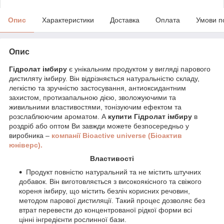
Опис
Характеристики
Доставка
Оплата
Умови п
Опис
Гідролат імбиру
є унікальним продуктом у вигляді парового
дистиляту імбиру. Він відрізняється натуральністю складу,
легкістю та зручністю застосування, антиоксидантним
захистом, протизапальною дією, зволожуючими та
живильними властивостями, тонізуючим ефектом та
розслаблюючим ароматом. А
купити Гідролат імбиру
в
роздріб або оптом Ви завжди можете безпосередньо у
виробника –
компанії Bioactive universe (Біоактив
юніверс).
Властивості
Продукт повністю натуральний та не містить штучних
добавок. Він виготовляється з високоякісного та свіжого
кореня імбиру, що містить безліч корисних речовин,
методом парової дистиляції. Такий процес дозволяє без
втрат перевести до концентрованої рідкої форми всі
цінні інгредієнти рослинної бази.