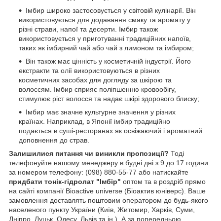
Імбир широко застосовується у світовій кулінарії. Він
використовується для додавання смаку та аромату у
різні страви, напої та десерти. Імбир також
використовується у приготуванні традиційних напоїв,
таких як імбирний чай або чай з лимоном та імбиром;
Він також має цінність у косметичній індустрії. Його
екстракти та олії використовуються в різних
косметичних засобах для догляду за шкірою та
волоссям. Імбир сприяє поліпшенню кровообігу,
стимулює ріст волосся та надає шкірі здорового блиску;
Імбир має значне культурне значення у різних
країнах. Наприклад, в Японії імбир традиційно
подається в суші-ресторанах як освіжаючий і ароматний
доповнення до страв.
Залишилися питання чи виникли пропозиції?
Тоді
телефонуйте нашому менеджеру в будні дні з 9 до 17 години
за номером телефону: (098) 880-55-77 або натискайте
придбати тонік-гідролат "Імбір"
оптом та в роздріб прямо
на сайті компанії Bioactive universe (Біоактив юніверс). Ваше
замовлення доставлять поштовим оператором до будь-якого
населеного пункту України (Київ, Житомир, Харків, Суми,
Дніпро, Луцьк, Одесу, Львів та ін.). А за попередньою