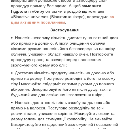
використання допоможе створити атмосферу спа-
процедур прямо у Вас вдома. А щоб
замовити
Гідролат імбиру
оптом чи в роздріб від компанії
«Bioactive universe» (Біоактив юніверс), переходьте
за
цим активним посиланням
.
Застосування
Нанесіть невелику кількість дистиляту на ватяний диск
або прямо на долоню. А після очищення обличчя
ніжними рухами нанесіть його безпосередньо на шкіру
обличчя, уникаючи області навколо очей. Повторюйте
процедуру вранці та ввечері перед нанесенням
зволожуючого крему або олії;
Достатню кількість продукту нанесіть на долоню або
прямо на дерму. Поступово розподіліть його по всьому
тілу і масажуйте епідерміс легкими рухами до повного
вбирання. Використовуйте його як після душу, так і в
будь-який час для освіження і зволоження шкіри;
Нанесіть достатню кількість засобу на долоню або
прямо на волосся. Поступово розподіліть по всій
довжині пасм, уникаючи коріння. Масируйте локони та
дерму голови для стимуляції кровообігу. Не змивайте.
Використовуйте як щоденний зволожуючий і освіжаючий