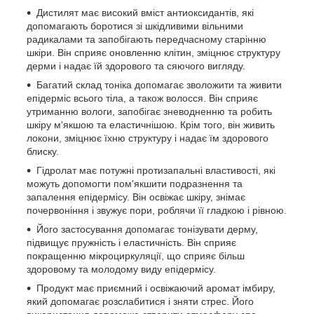
Дистилят має високий вміст антиоксидантів, які
допомагають боротися зі шкідливими вільними
радикалами та запобігають передчасному старінню
шкіри. Він сприяє оновленню клітин, зміцнює структуру
дерми і надає їй здорового та сяючого вигляду.
Багатий склад тоніка допомагає зволожити та живити
епідерміс всього тіла, а також волосся. Він сприяє
утриманню вологи, запобігає зневодненню та робить
шкіру м'якшою та еластичнішою. Крім того, він живить
локони, зміцнює їхню структуру і надає їм здорового
блиску.
Гідролат має потужні протизапальні властивості, які
можуть допомогти пом'якшити подразнення та
запалення епідермісу. Він освіжає шкіру, знімає
почервоніння і звужує пори, роблячи її гладкою і рівною.
Його застосування допомагає тонізувати дерму,
підвищує пружність і еластичність. Він сприяє
покращенню мікроциркуляції, що сприяє більш
здоровому та молодому виду епідермісу.
Продукт має приємний і освіжаючий аромат імбиру,
який допомагає розслабитися і зняти стрес. Його