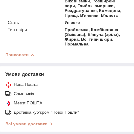
Вікові зміни, Розширені
пори, Глибокі зморшки,
Роздратування, Комедони,
Прищі, В'янення, В'ялість
Стать
Унісекс
Тип шкіри
Проблемна, Комбінована
(Змішана), В'януча (зріла),
Жирна, Всі типи шкіри,
Нормальна
Приховати
Умови доставки
Нова Пошта
Самовивіз
Meest ПОШТА
Доставка кур'єром "Нової Пошти"
Всі умови доставки