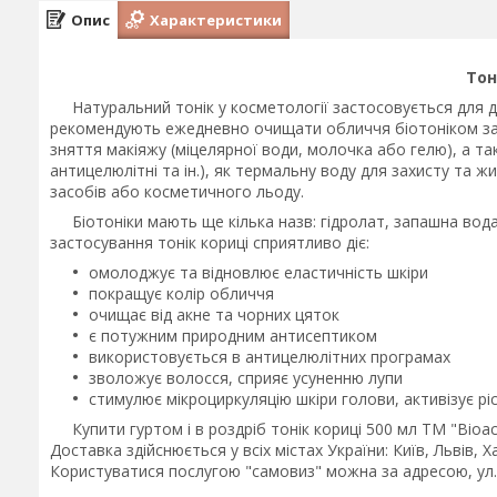
Опис
Характеристики
Тон
Натуральний тонік у косметології застосовується для до
рекомендують ежедневно очищати обличчя біотоніком за
зняття макіяжу (міцелярної води, молочка або гелю), а так
антицелюлітні та ін.), як термальну воду для захисту та
засобів або косметичного льоду.
Біотоніки мають ще кілька назв: гідролат, запашна вода,
застосування тонік кориці сприятливо діє:
омолоджує та відновлює еластичність шкіри
покращує колір обличчя
очищає від акне та чорних цяток
є потужним природним антисептиком
використовується в антицелюлітних програмах
зволожує волосся, сприяє усуненню лупи
стимулює мікроциркуляцію шкіри голови, активізує рі
Купити гуртом і в роздріб тонік кориці 500 мл ТМ "Bioact
Доставка здійснюється у всіх містах України: Київ, Львів, 
Користуватися послугою "самовиз" можна за адресою, ул.