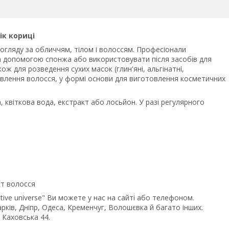
ік кориці
гляду за обличчям, тілом і волоссям. Професіонали
 допомогою спонжа або використовувати після засобів для
ож для розведення сухих масок (глин'яні, альгінатні,
 живлення волосся, у формі основи для виготовлення косметичних
 квіткова вода, екстракт або лосьйон. У разі регулярного
ст волосся
ive universe" Ви можете у нас на сайті або телефоном.
Харків, Дніпр, Одеса, Кременчуг, Волошєвка й багато інших.
 Каховська 44.