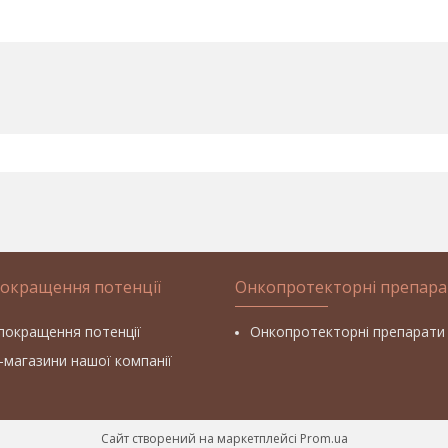
покращення потенції
Онкопротекторні препара
покращення потенції
Онкопротекторні препарати
т-магазини нашої компанії
Сайт створений на маркетплейсі
Prom.ua