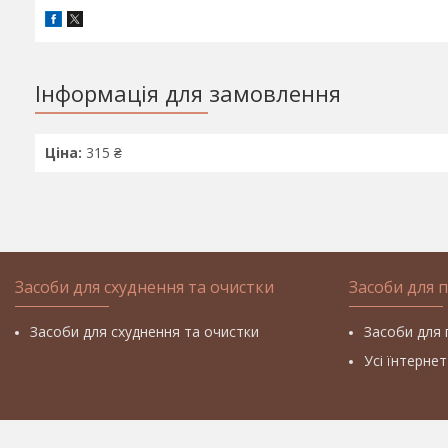
Інформація для замовлення
Ціна:
315 ₴
Засоби для схуднення та очистки
Засоби для 
Засоби для схуднення та очистки
Засоби для 
Усі їнтерне