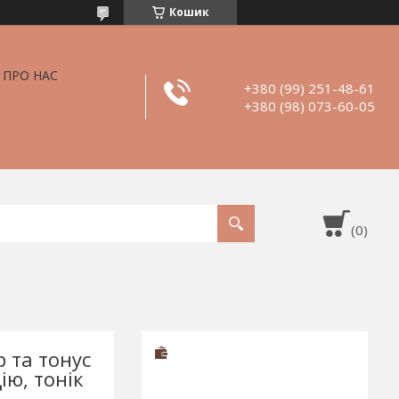
Кошик
ПРО НАС
+380 (99) 251-48-61
+380 (98) 073-60-05
р та тонус
ію, тонік