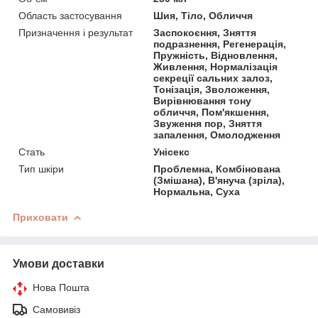
Область застосування
Шия, Тіло, Обличчя
Призначення і результат
Заспокоєння, Зняття
подразнення, Регенерація,
Пружність, Відновлення,
Живлення, Нормалізація
секреції сальних залоз,
Тонізація, Зволоження,
Вирівнювання тону
обличчя, Пом'якшення,
Звуження пор, Зняття
запалення, Омолодження
Стать
Унісекс
Тип шкіри
Проблемна, Комбінована
(Змішана), В'януча (зріла),
Нормальна, Суха
Приховати
Умови доставки
Нова Пошта
Самовивіз