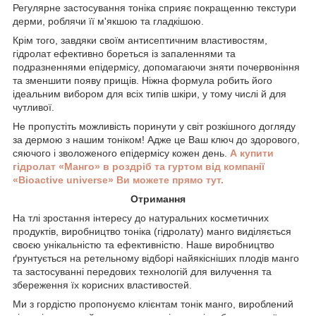
Регулярне застосування тоніка сприяє покращенню текстури
дерми, роблячи її м'якшою та гладкішою.
Крім того, завдяки своїм антисептичним властивостям,
гідролат ефективно бореться із запаленнями та
подразненнями епідермісу, допомагаючи зняти почервоніння
та зменшити появу прищів. Ніжна формула робить його
ідеальним вибором для всіх типів шкіри, у тому числі й для
чутливої.
Не пропустіть можливість поринути у світ розкішного догляду
за дермою з нашим тоніком! Адже це Ваш ключ до здорового,
сяючого і зволоженого епідермісу кожен день.
А купити
гідролат «Манго» в роздріб та гуртом від компанії
«Bioactive universe» Ви можете прямо тут.
Отримання
На тлі зростання інтересу до натуральних косметичних
продуктів, виробництво тоніка (гідролату) манго виділяється
своєю унікальністю та ефективністю. Наше виробництво
ґрунтується на ретельному відборі найякісніших плодів манго
та застосуванні передових технологій для вилучення та
збереження їх корисних властивостей.
Ми з гордістю пропонуємо клієнтам тонік манго, вироблений