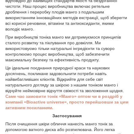
відповідно до найвищих стандартів якості та бездоганної
чистоти. Наш процес виробництва включає ретельне
дроблення і переробку плодів манго з подальшим
використанням інноваційних методів екстракції, щоб зберегти
всі корисні речовини, вітаміни та антиоксиданти, якими
володіє манго.
При виробництві тоніка манго ми дотримуємося принципів
сталого розвитку та піклування про довкілля. Ми
використовуємо тільки натуральні інгредієнти та суворо
контролюємо процес виробництва, щоб забезпечити
максимальну безпеку та ефективність продукту.
Це ідеальне поєднання природної краси та наукових
досягнень, покликане задовольнити потреби навіть
найвибагливіших клієнтів. Відкрийте для себе світ
натурального догляду за шкірою з нашим тоніком манго і
відчуйте неймовірне відчуття свіжості та зволоження щодня.
Саме час замовити тонік «Манго» оптом чи в роздріб у
компанії «Bioactive universe», просто перейшовши за цим
активним посиланням.
Застосування
Після очищення шкіри обличчя нанесіть манго тонік за
допомогою ватного диска або розпилювача. Його легка