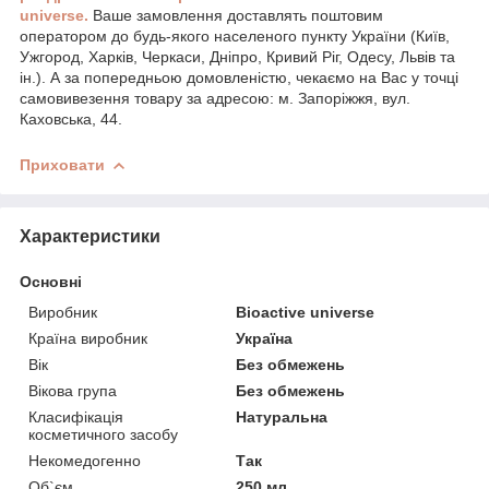
universe.
Ваше замовлення доставлять поштовим
оператором до будь-якого населеного пункту України (Київ,
Ужгород, Харків, Черкаси, Дніпро, Кривий Ріг, Одесу, Львів та
ін.). А за попередньою домовленістю, чекаємо на Вас у точці
самовивезення товару за адресою: м. Запоріжжя, вул.
Каховська, 44.
Приховати
Характеристики
Основні
Виробник
Bioactive universe
Країна виробник
Україна
Вік
Без обмежень
Вікова група
Без обмежень
Класифікація
Натуральна
косметичного засобу
Некомедогенно
Так
Об`єм
250 мл