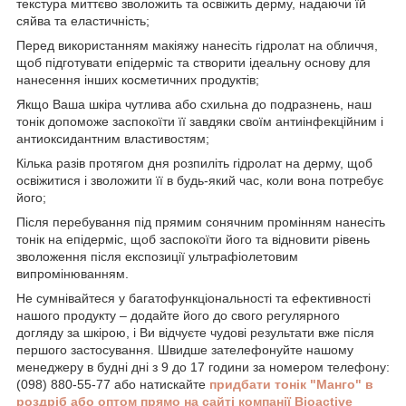
текстура миттєво зволожить та освіжить дерму, надаючи їй
сяйва та еластичність;
Перед використанням макіяжу нанесіть гідролат на обличчя,
щоб підготувати епідерміс та створити ідеальну основу для
нанесення інших косметичних продуктів;
Якщо Ваша шкіра чутлива або схильна до подразнень, наш
тонік допоможе заспокоїти її завдяки своїм антиінфекційним і
антиоксидантним властивостям;
Кілька разів протягом дня розпиліть гідролат на дерму, щоб
освіжитися і зволожити її в будь-який час, коли вона потребує
його;
Після перебування під прямим сонячним промінням нанесіть
тонік на епідерміс, щоб заспокоїти його та відновити рівень
зволоження після експозиції ультрафіолетовим
випромінюванням.
Не сумнівайтеся у багатофункціональності та ефективності
нашого продукту – додайте його до свого регулярного
догляду за шкірою, і Ви відчуєте чудові результати вже після
першого застосування. Швидше зателефонуйте нашому
менеджеру в будні дні з 9 до 17 години за номером телефону:
(098) 880-55-77 або натискайте
придбати тонік "Манго" в
роздріб або оптом прямо на сайті компанії Bioactive