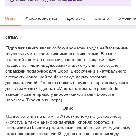
Опис
Характеристики
Доставка
Оплата
Умови п
Опис
Гідролат манго
являє собою ароматну воду з неймовірними
лікувальними та косметичними властивостями. Він має
солодкий аромат і освіжаючі властивості, завдяки чому
працює не тільки як дивовижний зволожуючий засіб, але і
справжній подарунок для шкіри. Вироблений з натурального
екстракту манго, цей тонік насичує дерму вологою,
допомагаючи їй зберегти свіжість і пружність протягом усього
дня. А замовити гідролат «Манго» оптом та в роздріб Ви
завжди можете прямо у виробника-компанії «Bioactive
universe» (Біоактив юніверс).
Опис
Манго, багатий на вітаміни A (ретинолом) і C (аскорбінову
кислоту), а також антиоксидантами, сприяє боротьбі зі
шкідливими вільними радикалами, запобігаючи передчасному
старінню шкіри і надаючи їй здорового і сяючого вигляду.