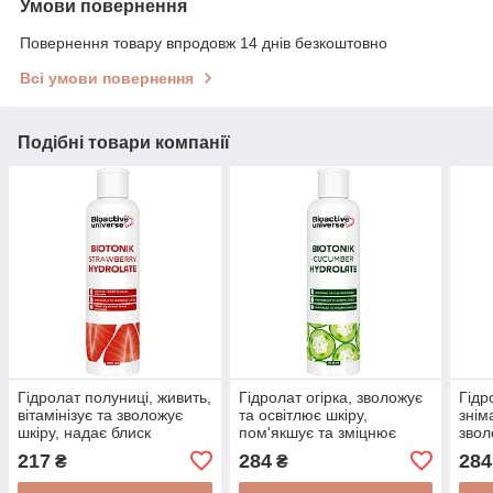
Умови повернення
Повернення товару впродовж 14 днів безкоштовно
Всі умови повернення
Подібні товари компанії
Гідролат полуниці, живить,
Гідролат огірка, зволожує
Гідр
вітамінізує та зволожує
та освітлює шкіру,
знім
шкіру, надає блиск
пом'якшує та зміцнює
звол
волоссю, тонік 250 мл,
волосся, тонік 250 мл,
воло
217
284
284
₴
₴
Біоактив
Біоактив
Біоа