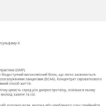
цесульфаму-К
 практики (GMP)
 біодоступний високоякісний білок, що легко засвоюється.
з розгалуженими ланцюгами (BCAA). Концентрат сироваткового
ивний спосіб життя.
ну цінність серед усіх джерел протеїну, оскільки в ньому
молоці, казеїні та сої.
нцій) холодної води, молока або улюбленого соку і приймайте