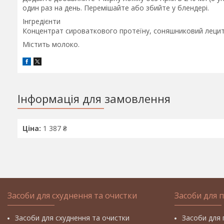
один раз на день. Перемішайте або збийте у блендері.
Інгредієнти
Концентрат сироваткового протеїну, соняшниковий лецит
Містить молоко.
Інформація для замовлення
Ціна:
1 387 ₴
Засоби для схуднення та очистки
Засоби для 
Засоби для схуднення та очистки
Засоби для 