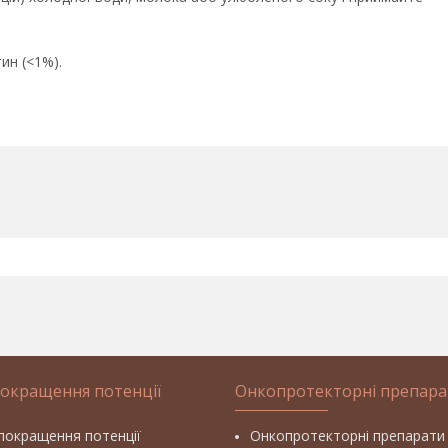
ин (<1%).
покращення потенції
Онкопротекторні препара
покращення потенції
Онкопротекторні препарати