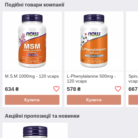
Подібні товари компанії
M.S.M 1000mg - 120 vcaps
L-Phenylalanine 500mg -
Spir
120 vcaps
vcap
634
578
667
₴
₴
Купити
Купити
Акційні пропозиції та новинки