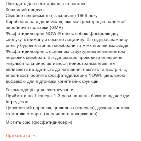
Підходить для вегетаріанців та веганів
Кошерний продукт
Сімейне підприємство, засноване 1968 року
Вироблено на підприємстві, яке має реєстрацію належної
виробничої практики (GMP)
Фосфатидилсерин NOW ® являє собою фосфоліпідну
сполуку, отриману з соєвого лецитину. Він відіграє важливу
роль у будові клітинної мембрани та міжклітинній взаємодії.
Фосфатидилсерин є основним структурним компонентом
нервових мембран. Він допомагає проводити електричні
імпульси та сприяє активності нейротрансмітерів, які
впливають на здатність до навчання, пам'ять та настрій. Ці
властивості роблять фосфатидилсерин NOW® ідеальною
добавкою для підтримки когнітивних функцій.
Рекомендації щодо застосування
Приймати по 1 капсулі 1-3 рази на день, бажано під час їди.
Інгредієнти
Целюлозний порошок, целюлоза (капсула), діоксид кремнію
та магнію стеарат (рослинного походження).
Містить сою (фосфатидилсерін).
Приховати