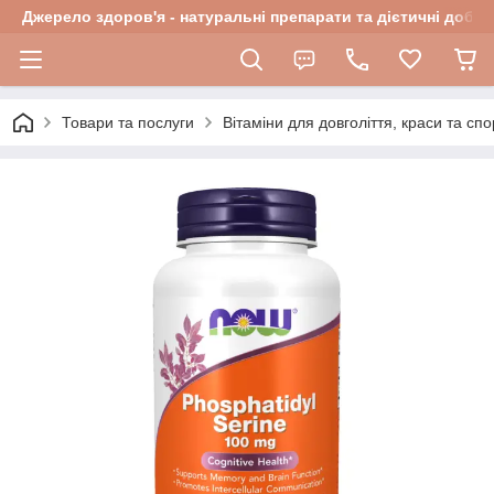
Джерело здоров'я - натуральні препарати та дієтичні добав
Товари та послуги
Вітаміни для довголіття, краси та спо