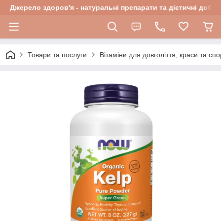
Джерело здоров'я - натуральні препарати та дієтичні добав
Товари та послуги
Вітаміни для довголіття, краси та спо