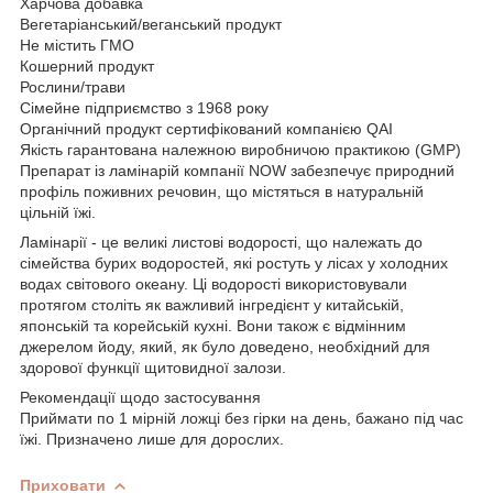
Харчова добавка
Вегетаріанський/веганський продукт
Не містить ГМО
Кошерний продукт
Рослини/трави
Сімейне підприємство з 1968 року
Органічний продукт сертифікований компанією QAI
Якість гарантована належною виробничою практикою (GMP)
Препарат із ламінарій компанії NOW забезпечує природний
профіль поживних речовин, що містяться в натуральній
цільній їжі.
Ламінарії - це великі листові водорості, що належать до
сімейства бурих водоростей, які ростуть у лісах у холодних
водах світового океану. Ці водорості використовували
протягом століть як важливий інгредієнт у китайській,
японській та корейській кухні. Вони також є відмінним
джерелом йоду, який, як було доведено, необхідний для
здорової функції щитовидної залози.
Рекомендації щодо застосування
Приймати по 1 мірній ложці без гірки на день, бажано під час
їжі. Призначено лише для дорослих.
Приховати