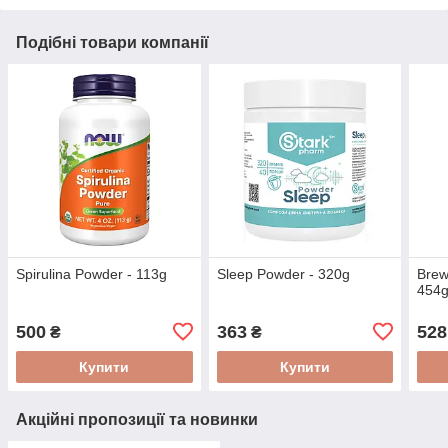
Подібні товари компанії
Spirulina Powder - 113g
Sleep Powder - 320g
Brew
454
500
363
528
₴
₴
Купити
Купити
Акційні пропозиції та новинки