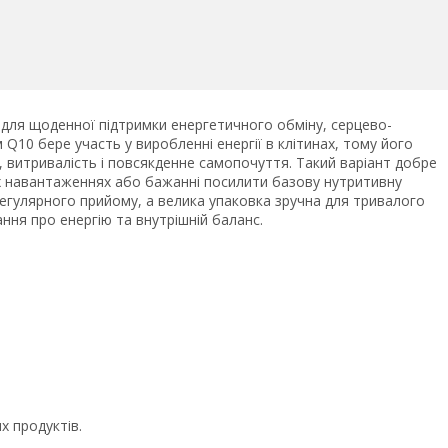
ля щоденної підтримки енергетичного обміну, серцево-
 Q10 бере участь у виробленні енергії в клітинах, тому його
, витривалість і повсякденне самопочуття. Такий варіант добре
их навантаженнях або бажанні посилити базову нутритивну
регулярного прийому, а велика упаковка зручна для тривалого
ння про енергію та внутрішній баланс.
х продуктів.