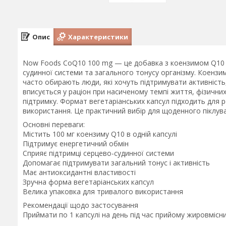
Опис
Характеристики
Now Foods CoQ10 100 mg — це добавка з коензимом Q10 д
судинної системи та загального тонусу організму. Коензим
часто обирають люди, які хочуть підтримувати активність
вписується у раціон при насиченому темпі життя, фізичн
підтримку. Формат вегетаріанських капсул підходить для 
використання. Це практичний вибір для щоденного піклува
Основні переваги:
Містить 100 мг коензиму Q10 в одній капсулі
Підтримує енергетичний обмін
Сприяє підтримці серцево-судинної системи
Допомагає підтримувати загальний тонус і активність
Має антиоксидантні властивості
Зручна форма вегетаріанських капсул
Велика упаковка для тривалого використання
Рекомендації щодо застосування
Приймати по 1 капсулі на день під час прийому жировмісни