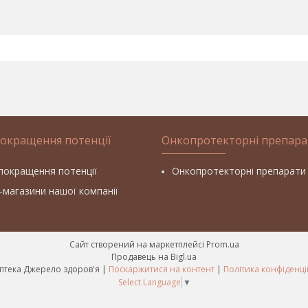
покращення потенції
Онкопротекторні препара
покращення потенції
Онкопротекторні препарати
т-магазини нашої компанії
Сайт створений на маркетплейсі
Prom.ua
Продавець на Bigl.ua
Фітоаптека Джерело здоров'я |
Поскаржитися на контент
|
Політика конфіденці
Select Language
▼