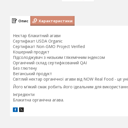
Опис
Характеристики
Нектар блакитний агави
Сертифікат USDA Organic
Сертифікат Non-GMO Project Verified
Кошерний продукт
Підсолоджувач з низьким глікемічним індексом
Органічний склад сертифікований QAI
Без глютену
Веганський продукт
Світлий нектар органічної агави від NOW Real Food - це у
Його м'який смак робить його ідеальним для використання 
Інгредієнти
Блакитна органічна агава.