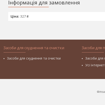
Інформація для замовлення
Ціна:
327 ₴
Засоби для схуднення та очистки
Засоби для 
Засоби для схуднення та очистки
Засоби для 
Усі їнтерне