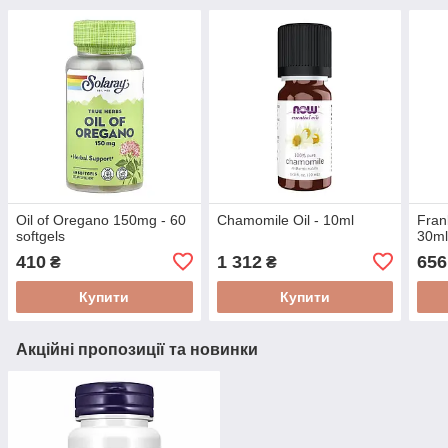
Oil of Oregano 150mg - 60
Chamomile Oil - 10ml
Fran
softgels
30ml 
410
1 312
656
₴
₴
Купити
Купити
Акційні пропозиції та новинки