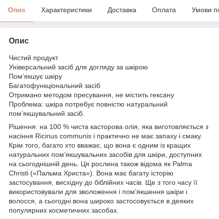
Опис
Характеристики
Доставка
Оплата
Умови п
Опис
Чистий продукт
Універсальний засіб для догляду за шкірою
Пом’якшує шкіру
Багатофункціональний засіб
Отримано методом пресування, не містить гексану
Проблема: шкіра потребує повністю натуральний
пом’якшувальний засіб.
Рішення: на 100 % чиста касторова олія, яка виготовляється з
насіння Ricinus communis і практично не має запаху і смаку.
Крім того, багато хто вважає, що вона є одним із кращих
натуральних пом’якшувальних засобів для шкіри, доступних
на сьогоднішній день. Ця рослина також відома як Palma
Christi («Пальма Христа»). Вона має багату історію
застосування, висхідну до біблійних часів. Ще з того часу її
використовували для зволоження і пом’якшення шкіри і
волосся, а сьогодні вона широко застосовується в деяких
популярних косметичних засобах.