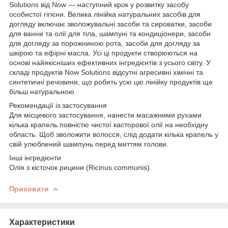
Solutions від Now — наступний крок у розвитку засобу
особистої гігієни. Велика лінійка натуральних засобів для
догляду включає зволожувальні засоби та сироватки, засоби
для ванни та олії для тіла, шампуні та кондиціонери, засоби
для догляду за порожниною рота, засоби для догляду за
шкірою та ефірні масла. Усі ці продукти створюються на
основі найякісніших ефективних інгредієнтів з усього світу. У
складі продуктів Now Solutions відсутні агресивні хімічні та
синтетичні речовини, що робить усю цю лінійку продуктів ще
більш натуральною.
Рекомендації із застосування
Для місцевого застосування, нанести масажними рухами
кілька крапель повністю чистої касторової олії на необхідну
область. Щоб зволожити волосся, слід додати кілька крапель у
свій улюблений шампунь перед миттям голови.
Інші інгредієнти
Олія з кісточок рицини (Ricinus communis).
Приховати
Характеристики