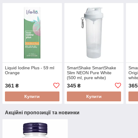
Liquid Iodine Plus - 59 ml
SmartShake SmartShake
Smar
Orange
Slim NEON Pure White
Orig
(500 ml, pure white)
whit
361
345
365
₴
₴
Купити
Купити
Акційні пропозиції та новинки