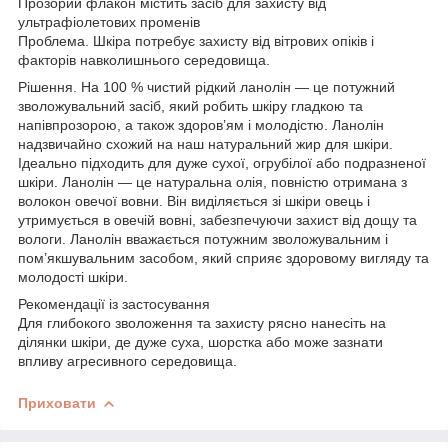
Прозорий флакон містить засіб для захисту від
ультрафіолетових променів
Проблема. Шкіра потребує захисту від вітрових опіків і
факторів навколишнього середовища.
Рішення. На 100 % чистий рідкий ланолін — це потужний
зволожувальний засіб, який робить шкіру гладкою та
напівпрозорою, а також здоров’ям і молодістю. Ланолін
надзвичайно схожий на наш натуральний жир для шкіри.
Ідеально підходить для дуже сухої, огрубілої або подразненої
шкіри. Ланолін — це натуральна олія, повністю отримана з
волокон овечої вовни. Він виділяється зі шкіри овець і
утримується в овечій вовні, забезпечуючи захист від дощу та
вологи. Ланолін вважається потужним зволожувальним і
пом’якшувальним засобом, який сприяє здоровому вигляду та
молодості шкіри.
Рекомендації із застосування
Для глибокого зволоження та захисту рясно нанесіть на
ділянки шкіри, де дуже суха, шорстка або може зазнати
впливу агресивного середовища.
Приховати