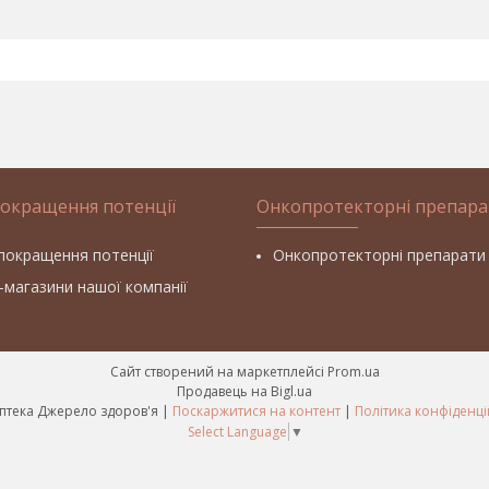
покращення потенції
Онкопротекторні препара
покращення потенції
Онкопротекторні препарати
т-магазини нашої компанії
Сайт створений на маркетплейсі
Prom.ua
Продавець на Bigl.ua
Фітоаптека Джерело здоров'я |
Поскаржитися на контент
|
Політика конфіденці
Select Language
▼