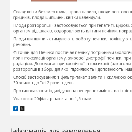
Склад: квіти безсмертника, трава парила, плоди розторопш
грициків, плоди шипшини, квітки календули.
Плоди розторопші - застосовуються при гепатиті, цирозі,
організм від шлаків, оздоровлюють клітини печінки, покра
Плоди шипшини - стимулюють роботу печінки, поліпшують 
речовин.
Фіточай для Печінки постачає печінку потрібними біолог
при інтоксикації організму, жирової дистрофії печінки, при
радіацією. Допомагає при хронічної інтоксикації (алкоголь
розторопші в зборі, дія якої підсилюють і доповнюють інші
Спосіб застосування: 1 фільтр-пакет залити 1 склянкою 
30 хвилин до їжі 2 рази в день.
Протипоказання: індивідуальна непереносимість, вагітність
Упаковка: 20фільтр пакета по 1,5 грам.
Інформація для замовлення