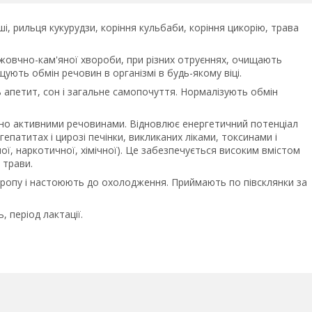
і, рильця кукурудзи, коріння кульбаби, коріння цикорію, трава
 жовчно-кам'яної хвороби, при різних отруєннях, очищають
щують обмін речовин в організмі в будь-якому віці.
апетит, сон і загальне самопочуття. Нормалізують обмін
ічно активними речовинами. Відновлює енергетичний потенціал
 гепатитах і цирозі печінки, викликаних ліками, токсинами і
ної, наркотичної, хімічної). Це забезпечується високим вмістом
 трави.
окропу і настоюють до охолодження. Приймають по півсклянки за
, період лактації.