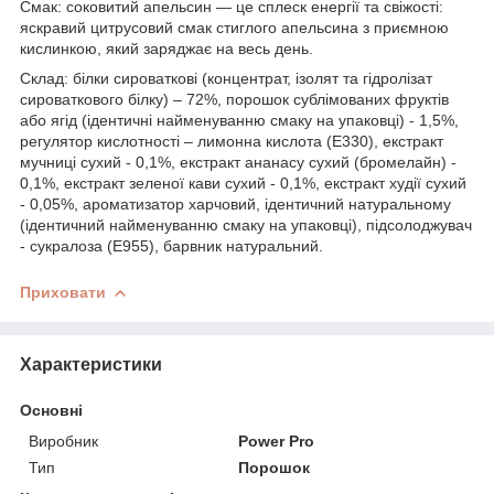
Смак: соковитий апельсин — це сплеск енергії та свіжості:
яскравий цитрусовий смак стиглого апельсина з приємною
кислинкою, який заряджає на весь день.
Склад: білки сироваткові (концентрат, ізолят та гідролізат
сироваткового білку) – 72%, порошок сублімованих фруктів
або ягід (ідентичні найменуванню смаку на упаковці) - 1,5%,
регулятор кислотності – лимонна кислота (Е330), екстракт
мучниці сухий - 0,1%, екстракт ананасу сухий (бромелайн) -
0,1%, екстракт зеленої кави сухий - 0,1%, екстракт худії сухий
- 0,05%, ароматизатор харчовий, ідентичний натуральному
(ідентичний найменуванню смаку на упаковці), підсолоджувач
- сукралоза (Е955), барвник натуральний.
Приховати
Характеристики
Основні
Виробник
Power Pro
Тип
Порошок