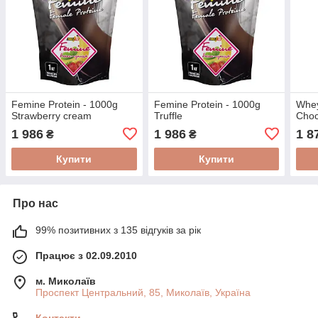
Femine Protein - 1000g
Femine Protein - 1000g
Whey
Strawberry cream
Truffle
Choc
1 986
1 986
1 8
₴
₴
Купити
Купити
Про нас
99% позитивних з 135 відгуків за рік
Працює з 02.09.2010
м. Миколаїв
Проспект Центральний, 85, Миколаїв, Україна
Контакти