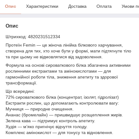
Опис
Характеристики
Доставка
Оплата
Умови п
Опис
Штрихкод: 4820231512334
Протеїн Femin — це жіноча лінійка білкового харчування,
створена для тих, хто хоче бути у формі, мати підтягнуте тіло
та при цьому не відмовлятися від задоволення.
Формула на основі сироваткового білка збагачена активними
рослинними екстрактами та амінокислотами — для
гармонійної роботи тіла, зниження апетиту та здорової
трансформації.
Що всередині:
72% сироваткового білка (концентрат, ізолят, гідролізат)
Екстракти рослин, що допомагають контролювати вагу:
Мучниця — природне очищення.
Ананас (бромелайн) — пришвидшує розщеплення жирів.
Зелена кава — підтримує контроль апетиту.
Худія — м’яко пригнічує відчуття голоду.
Комплекс амінокислот — для тонусу та відновлення.