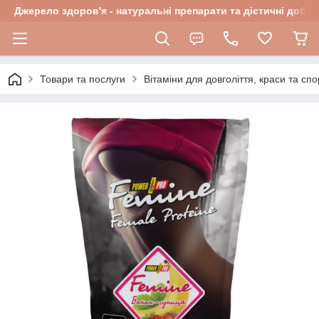
Джерело здоров'я - натуральні препарати та дієтичні добав
Товари та послуги
Вітаміни для довголіття, краси та спо