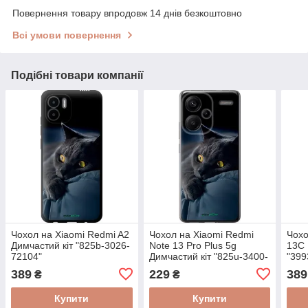
Повернення товару впродовж 14 днів безкоштовно
Всі умови повернення
Подібні товари компанії
Чохол на Xiaomi Redmi A2
Чохол на Xiaomi Redmi
Чохо
Димчастий кіт "825b-3026-
Note 13 Pro Plus 5g
13C 
72104"
Димчастий кіт "825u-3400-
"399
72104"
389
229
389
₴
₴
Купити
Купити