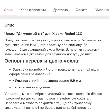
Опис
Характеристики
Доставка
Оплата
Умови п
Опис
Чохол "Димчастий кіт" для Xiaomi Redmi 13C
Представляємо Вашій увазі дизайнерські чохли. Чохол може
бути виконаний із міцного пластику або силікону. Ваш
телефон буде захищений з усіх боків. Всі кнопки та роз'єми
залишаються відкритими для зручного доступу до них.
Основні переваги цього чохла:
Заставка
на робочий стіл – надходить на e-mail після
оформлення замовлення
• Ультратонкий
— товщина всього
0,9 мм
Ексклюзивний
дизайн
У пластиці можна вибрати матовий варіант чохла, він більше
приємний на дотик і має покриття з ефектом софттач.
Перевагою матового покриття є те, що при тривалому
використанні на чохлі не будуть видно дрібні потертості.