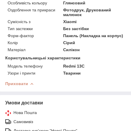
Особливість кольору
Глянсовий
Оздоблення та прикраси
Фотодрук, Друкований
малюнок
Сумісність з
Xiaomi
Тип застежки
Без застібки
Форм-фактор
Панель (Накладка на корпус)
Колір
Сірий
Матеріал
Силікон
Користувальницькі характеристики
Модель телефону
Redmi 13C
Узори і принти
Тварини
Приховати
Умови доставки
Нова Пошта
Самовивіз
Доставка кур'єром "Нової Пошти"