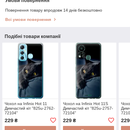
Умови повернення
Повернення товару впродовж 14 днів безкоштовно
Всі умови повернення
Подібні товари компанії
Чохол на Infinix Hot 11
Чохол на Infinix Hot 11S
Чохо
Димчастий кіт "825u-2762-
Димчастий кіт "825u-2757-
Димч
72104"
72104"
7210
229
229
229
₴
₴