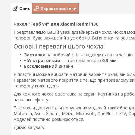
Опис
Характеристики
Чохол "Герб v4" для Xiaomi Redmi 13C
Представляємо Вашій увазі дизайнерські чохли. Чохол мож
телефон буде захищений з усіх боків. Всі кнопки та роз'є
Основні переваги цього чохла:
Заставка
на робочий стіл – надходить на e-mail пі
• Ультратонкий
— товщина всього
0,9 мм
Ексклюзивний
дизайн
У пластиці можна вибрати матовий варіант чохла, він біл
Перевагою матового покриття є те, що при тривалому вико
телефону кожен день.
Для кожного чохла є заставка на екран. Картинка на робо
паралакс ефекту.
Такі чохли доступні для популярних моделей таких брендів 
Motorola, Asus, Xiaomi, Meizu, Microsoft, OnePlus, LeTV, Op
моделей постійно розширюються.
Дякую за увагу.