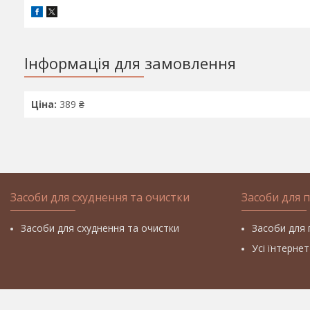
Інформація для замовлення
Ціна:
389 ₴
Засоби для схуднення та очистки
Засоби для 
Засоби для схуднення та очистки
Засоби для 
Усі їнтерне