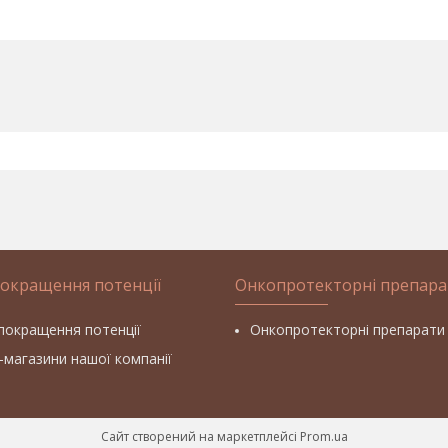
покращення потенції
Онкопротекторні препара
покращення потенції
Онкопротекторні препарати
т-магазини нашої компанії
Сайт створений на маркетплейсі
Prom.ua