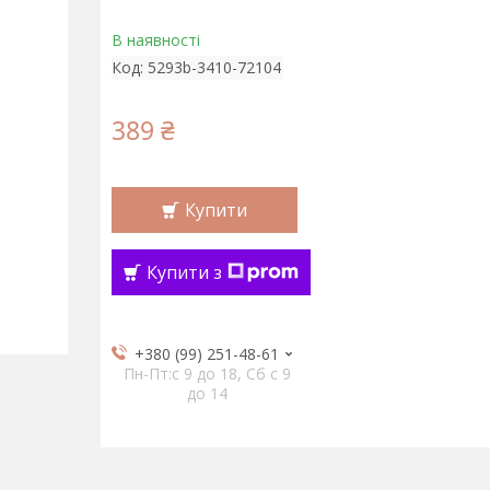
В наявності
Код:
5293b-3410-72104
389 ₴
Купити
Купити з
+380 (99) 251-48-61
Пн-Пт:c 9 до 18, Сб с 9
до 14