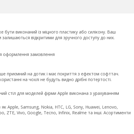
е бути виконаний із міцного пластику або силікону. Ваш
ми залишаються відкритими для зручного доступу до них.
сля оформлення замовлення
ьше приємний на дотик і має покриття з ефектом софттач.
ристанні на чохлі не будуть видно дрібні потертості.
чий стіл для моделей фірми Apple виконана з урахуванням
як Apple, Samsung, Nokia, HTC, LG, Sony, Huawei, Lenovo,
po, ZTE, Vivo, Google, Tecno, Infinix, Realme та інші. Асортименти