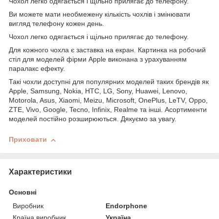
Чохол легко одягається і щільно прилягає до телефону.
Ви можете мати необмежену кількість чохлів і змінювати
вигляд телефону кожен день.
Чохол легко одягається і щільно прилягає до телефону.
Для кожного чохла є заставка на екран. Картинка на робочий
стіл для моделей фірми Apple виконана з урахуванням
паралакс ефекту.
Такі чохли доступні для популярних моделей таких брендів як
Apple, Samsung, Nokia, HTC, LG, Sony, Huawei, Lenovo,
Motorola, Asus, Xiaomi, Meizu, Microsoft, OnePlus, LeTV, Oppo,
ZTE, Vivo, Google, Tecno, Infinix, Realme та інші. Асортименти
моделей постійно розширюються. Дякуємо за увагу.
Приховати
Характеристики
Основні
Виробник
Endorphone
Країна виробник
Україна