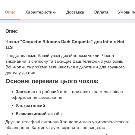
Опис
Характеристики
Доставка
Оплата
Умови п
Опис
Чохол "Coquette Ribbons Dark Coquette" для Infinix Hot
11S
Представляємо Вашій увазі дизайнерські чохли. Чохол
виконаний із силікону та захищає Ваш телефон з усіх боків.
Всі кнопки та роз'єми залишаються відкритими для зручного
доступу до них.
Основні переваги цього чохла:
Заставка
на робочий стіл – приходить на e-mail після
оформлення замовлення
Ультратонкий
Ексклюзивний
дизайн
Друк на телефоні виконаний за допомогою ультрафіолетового
обладнання. Картинка дуже соковита і не вицвітає.