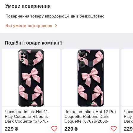
Умови повернення
Повернення товару впродовж 14 днів безкоштовно
Всі умови повернення
Подібні товари компанії
Чохол на Infinix Hot 11
Чохол на Infinix Hot 12 Pro
Чохо
Play Coquette Ribbons
Coquette Ribbons Dark
Play
Dark Coquette "6767u-
Coquette "6767u-2868-
Dark
2756-72104"
72104"
2759
229
229
229
₴
₴