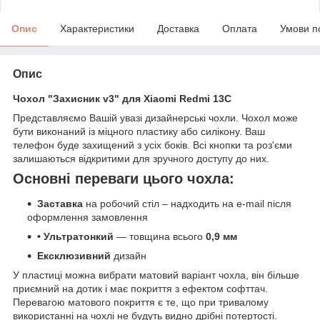
Опис
Характеристики
Доставка
Оплата
Умови п
Опис
Чохол "Захисник v3" для Xiaomi Redmi 13C
Представляємо Вашій увазі дизайнерські чохли. Чохол може
бути виконаний із міцного пластику або силікону. Ваш
телефон буде захищений з усіх боків. Всі кнопки та роз'єми
залишаються відкритими для зручного доступу до них.
Основні переваги цього чохла:
Заставка
на робочий стіл – надходить на e-mail після
оформлення замовлення
• Ультратонкий
— товщина всього
0,9 мм
Ексклюзивний
дизайн
У пластиці можна вибрати матовий варіант чохла, він більше
приємний на дотик і має покриття з ефектом софттач.
Перевагою матового покриття є те, що при тривалому
використанні на чохлі не будуть видно дрібні потертості.