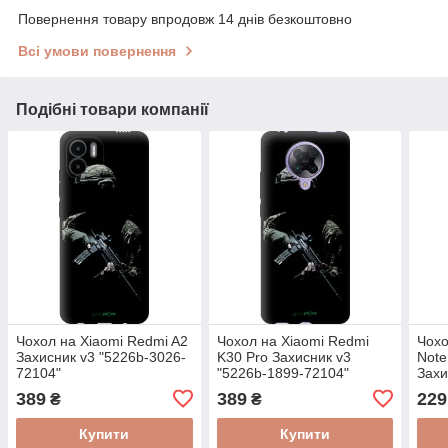
Повернення товару впродовж 14 днів безкоштовно
Всі умови повернення
Подібні товари компанії
Чохол на Xiaomi Redmi A2
Чохол на Xiaomi Redmi
Чохо
Захисник v3 "5226b-3026-
K30 Pro Захисник v3
Note
72104"
"5226b-1899-72104"
Захи
7210
389
389
229
₴
₴
Купити
Купити