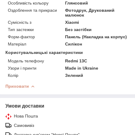
Особливість кольору
Глянсовий
Оздоблення та прикраси
Фотодрук, Друкований
малюнок
Сумісність з
Xiaomi
Тип застежки
Без застібки
Форм-фактор
Панель (Накладка на корпус)
Матеріал
Силікон
Користувальницькі характеристики
Модель телефону
Redmi 13C
Узори і принти
Made in Ukraine
Колір
Зелений
Приховати
Умови доставки
Нова Пошта
Самовивіз
Доставка кур'єром "Нової Пошти"