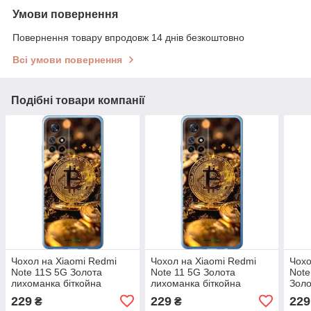
Умови повернення
Повернення товару впродовж 14 днів безкоштовно
Всі умови повернення
Подібні товари компанії
Чохол на Xiaomi Redmi
Чохол на Xiaomi Redmi
Чохо
Note 11S 5G Золота
Note 11 5G Золота
Note
лихоманка біткойна
лихоманка біткойна
Золо
"6089u-2890-72104"
"6089u-3849-72104"
бітк
229
229
229
₴
₴
7210