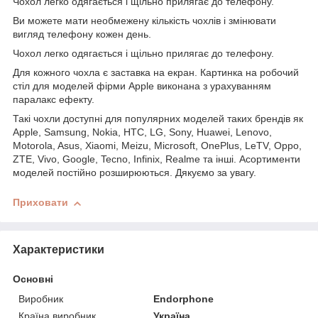
Чохол легко одягається і щільно прилягає до телефону.
Ви можете мати необмежену кількість чохлів і змінювати
вигляд телефону кожен день.
Чохол легко одягається і щільно прилягає до телефону.
Для кожного чохла є заставка на екран. Картинка на робочий
стіл для моделей фірми Apple виконана з урахуванням
паралакс ефекту.
Такі чохли доступні для популярних моделей таких брендів як
Apple, Samsung, Nokia, HTC, LG, Sony, Huawei, Lenovo,
Motorola, Asus, Xiaomi, Meizu, Microsoft, OnePlus, LeTV, Oppo,
ZTE, Vivo, Google, Tecno, Infinix, Realme та інші. Асортименти
моделей постійно розширюються. Дякуємо за увагу.
Приховати
Характеристики
Основні
Виробник
Endorphone
Країна виробник
Україна