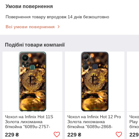
Умови повернення
Повернення товару впродовж 14 днів безкоштовно
Всі умови повернення
Подібні товари компанії
Чохол на Infinix Hot 11S
Чохол на Infinix Hot 12 Pro
Чохо
Золота лихоманка
Золота лихоманка
Play
біткойна "6089u-2757-
біткойна "6089u-2868-
бітк
72104"
72104"
7210
229
229
229
₴
₴