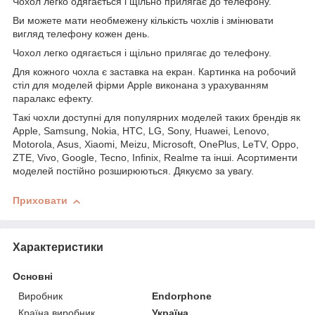
Чохол легко одягається і щільно прилягає до телефону.
Ви можете мати необмежену кількість чохлів і змінювати
вигляд телефону кожен день.
Чохол легко одягається і щільно прилягає до телефону.
Для кожного чохла є заставка на екран. Картинка на робочий
стіл для моделей фірми Apple виконана з урахуванням
паралакс ефекту.
Такі чохли доступні для популярних моделей таких брендів як
Apple, Samsung, Nokia, HTC, LG, Sony, Huawei, Lenovo,
Motorola, Asus, Xiaomi, Meizu, Microsoft, OnePlus, LeTV, Oppo,
ZTE, Vivo, Google, Tecno, Infinix, Realme та інші. Асортименти
моделей постійно розширюються. Дякуємо за увагу.
Приховати
Характеристики
Основні
Виробник
Endorphone
Країна виробник
Україна