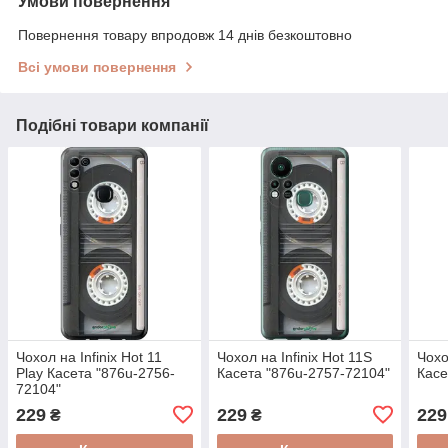
Умови повернення
Повернення товару впродовж 14 днів безкоштовно
Всі умови повернення
Подібні товари компанії
Чохол на Infinix Hot 11
Чохол на Infinix Hot 11S
Чохо
Play Касета "876u-2756-
Касета "876u-2757-72104"
Касе
72104"
229
229
229
₴
₴