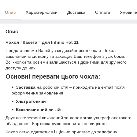
Опис
Характеристики
Доставка
Оплата
Умови п
Опис
Чохол "Касета " для Infinix Hot 11
Представляємо Вашій увазі дизайнерські чохли. Чохол
виконаний із силікону та захищає Ваш телефон з усіх боків.
Всі кнопки та роз'єми залишаються відкритими для зручного
доступу до них.
Основні переваги цього чохла:
Заставка
на робочий стіл – приходить на e-mail після
оформлення замовлення
Ультратонкий
Ексклюзивний
дизайн
Друк на телефоні виконаний за допомогою ультрафіолетового
обладнання. Картинка дуже соковита і не вицвітає.
Чохол легко одягається і щільно прилягає до телефону.