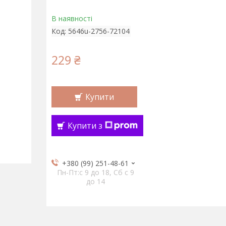
В наявності
Код:
5646u-2756-72104
229 ₴
Купити
Купити з
+380 (99) 251-48-61
Пн-Пт:c 9 до 18, Сб с 9
до 14