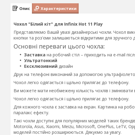
Опис
Характеристики
Чохол "Білий кіт" для Infinix Hot 11 Play
Представляємо Вашій увазі дизайнерські чохли. Чохол вико
кнопки та роз'єми залишаються відкритими для зручного д
Основні переваги цього чохла:
Заставка
на робочий стіл – приходить на e-mail пі
Ультратонкий
Ексклюзивний
дизайн
Друк на телефоні виконаний за допомогою ультрафіолетов
Чохол легко одягається і щільно прилягає до телефону.
Ви можете мати необмежену кількість чохлів і змінювати
Чохол легко одягається і щільно прилягає до телефону.
Для кожного чохла є заставка на екран. Картинка на робо
паралакс ефекту.
Такі чохли доступні для популярних моделей таких брендів 
Motorola, Asus, Xiaomi, Meizu, Microsoft, OnePlus, LeTV, Op
моделей постійно розширюються. Дякуємо за увагу.