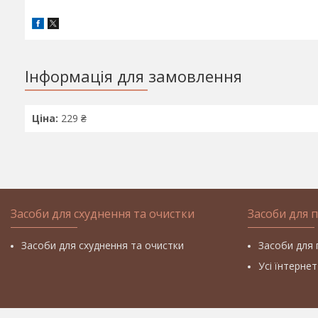
Інформація для замовлення
Ціна:
229 ₴
Засоби для схуднення та очистки
Засоби для 
Засоби для схуднення та очистки
Засоби для 
Усі їнтерне