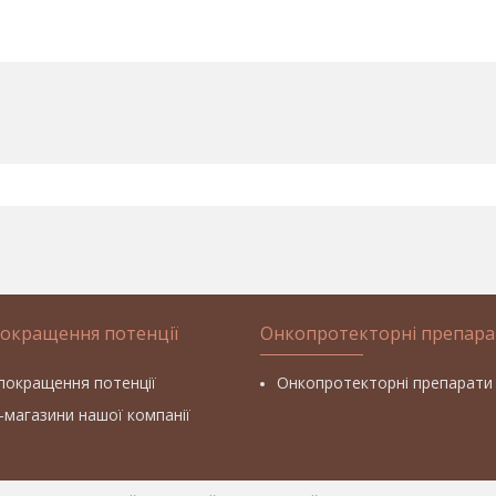
покращення потенції
Онкопротекторні препара
покращення потенції
Онкопротекторні препарати
т-магазини нашої компанії