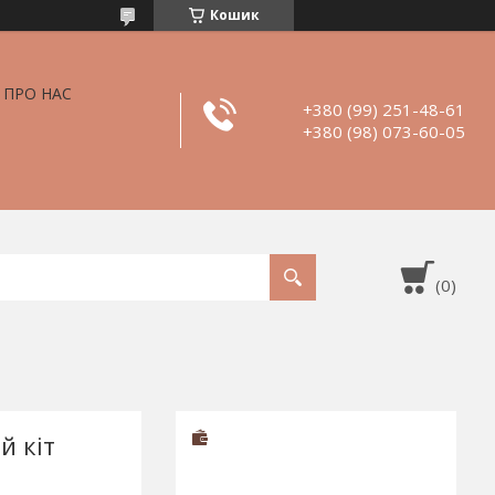
Кошик
ПРО НАС
+380 (99) 251-48-61
+380 (98) 073-60-05
й кіт