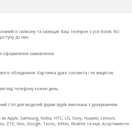
наний із силікону та захищає Ваш телефон з усіх боків. Всі
оступу до них.
сля оформлення замовлення
ого обладнання. Картинка дуже соковита і не вицвітає.
 вигляд телефону кожен день.
чий стіл для моделей фірми Apple виконана з урахуванням
як Apple, Samsung, Nokia, HTC, LG, Sony, Huawei, Lenovo,
po, ZTE, Vivo, Google, Tecno, Infinix, Realme та інші. Асортименти