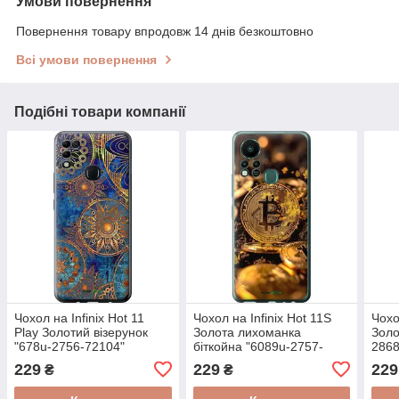
Умови повернення
Повернення товару впродовж 14 днів безкоштовно
Всі умови повернення
Подібні товари компанії
Чохол на Infinix Hot 11
Чохол на Infinix Hot 11S
Чохо
Play Золотий візерунок
Золота лихоманка
Золо
"678u-2756-72104"
біткойна "6089u-2757-
2868
72104"
229
229
229
₴
₴