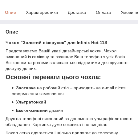
Опис
Характеристики
Доставка
Оплата
Умови п
Опис
Чохол "Золотий візерунок" для Infinix Hot 11S
Представляємо Вашій увазі дизайнерські чохли. Чохол
виконаний із силікону та захищає Ваш телефон з усіх боків.
Всі кнопки та роз'єми залишаються відкритими для зручного
доступу до них.
Основні переваги цього чохла:
Заставка
на робочий стіл – приходить на e-mail після
оформлення замовлення
Ультратонкий
Ексклюзивний
дизайн
Друк на телефоні виконаний за допомогою ультрафіолетового
обладнання. Картинка дуже соковита і не вицвітає.
Чохол легко одягається і щільно прилягає до телефону.