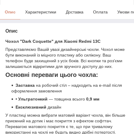
Опис
Характеристики
Доставка
Оплата
Умови п
Опис
Чохол "Dark Coquette" для Xiaomi Redmi 13C
Представляємо Вашій увазі дизайнерські чохли. Чохол може
бути виконаний із міцного пластику або силікону. Ваш
телефон буде захищений з усіх боків. Всі кнопки та роз'єми
залишаються відкритими для зручного доступу до них.
Основні переваги цього чохла:
Заставка
на робочий стіл – надходить на e-mail після
оформлення замовлення
• Ультратонкий
— товщина всього
0,9 мм
Ексклюзивний
дизайн
У пластиці можна вибрати матовий варіант чохла, він більше
приємний на дотик і має покриття з ефектом софттач.
Перевагою матового покриття є те, що при тривалому
використанні на чохлі не будуть видно дрібні потертості.