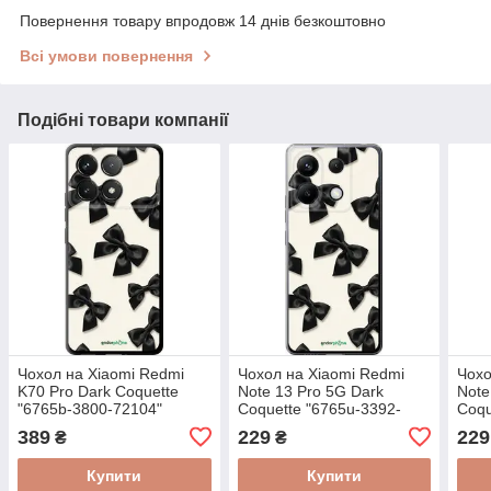
Повернення товару впродовж 14 днів безкоштовно
Всі умови повернення
Подібні товари компанії
Чохол на Xiaomi Redmi
Чохол на Xiaomi Redmi
Чохо
K70 Pro Dark Coquette
Note 13 Pro 5G Dark
Note
"6765b-3800-72104"
Coquette "6765u-3392-
Coqu
72104"
7210
389
229
229
₴
₴
Купити
Купити