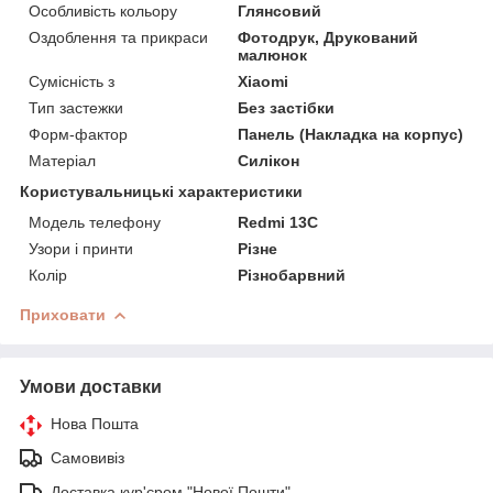
Особливість кольору
Глянсовий
Оздоблення та прикраси
Фотодрук, Друкований
малюнок
Сумісність з
Xiaomi
Тип застежки
Без застібки
Форм-фактор
Панель (Накладка на корпус)
Матеріал
Силікон
Користувальницькі характеристики
Модель телефону
Redmi 13C
Узори і принти
Різне
Колір
Різнобарвний
Приховати
Умови доставки
Нова Пошта
Самовивіз
Доставка кур'єром "Нової Пошти"