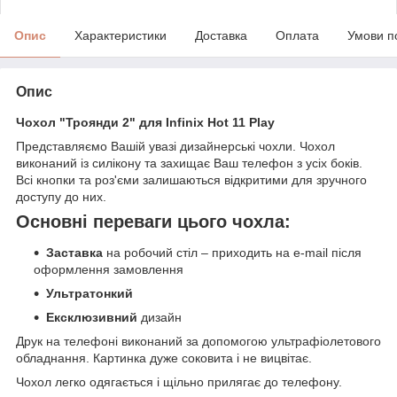
Опис
Характеристики
Доставка
Оплата
Умови п
Опис
Чохол "Троянди 2" для Infinix Hot 11 Play
Представляємо Вашій увазі дизайнерські чохли. Чохол
виконаний із силікону та захищає Ваш телефон з усіх боків.
Всі кнопки та роз'єми залишаються відкритими для зручного
доступу до них.
Основні переваги цього чохла:
Заставка
на робочий стіл – приходить на e-mail після
оформлення замовлення
Ультратонкий
Ексклюзивний
дизайн
Друк на телефоні виконаний за допомогою ультрафіолетового
обладнання. Картинка дуже соковита і не вицвітає.
Чохол легко одягається і щільно прилягає до телефону.