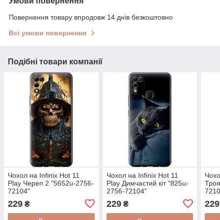
Умови повернення
Повернення товару впродовж 14 днів безкоштовно
Всі умови повернення
Подібні товари компанії
Чохол на Infinix Hot 11
Чохол на Infinix Hot 11
Чохо
Play Череп 2 "5652u-2756-
Play Димчастий кіт "825u-
Троя
72104"
2756-72104"
7210
229
229
229
₴
₴