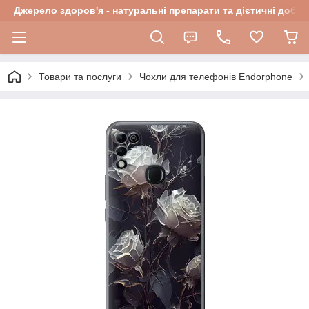
Джерело здоров'я - натуральні препарати та дієтичні добав
Товари та послуги
Чохли для телефонів Endorphone