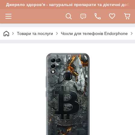
Джерело здоров'я - натуральні препарати та дієтичні добав
Товари та послуги
Чохли для телефонів Endorphone