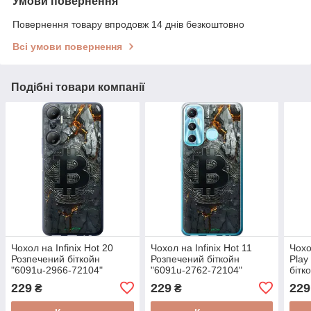
Умови повернення
Повернення товару впродовж 14 днів безкоштовно
Всі умови повернення
Подібні товари компанії
Чохол на Infinix Hot 20
Чохол на Infinix Hot 11
Чохо
Розпечений біткойн
Розпечений біткойн
Play
"6091u-2966-72104"
"6091u-2762-72104"
бітк
7210
229
229
229
₴
₴