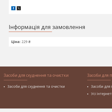
Інформація для замовлення
Ціна:
229 ₴
Засоби для схуднення та очистки
Засоби для 
Засоби для схуднення та очистки
Засоби для 
Усі їнтерне