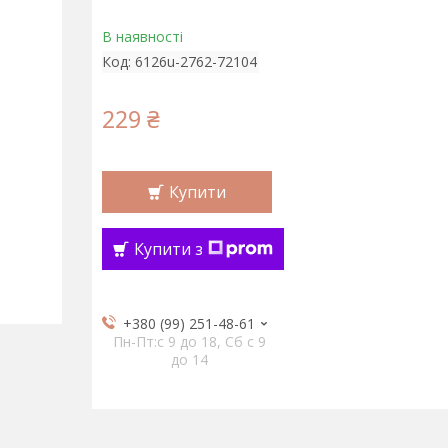
В наявності
Код:
6126u-2762-72104
229 ₴
Купити
Купити з
+380 (99) 251-48-61
Пн-Пт:c 9 до 18, Сб с 9
до 14