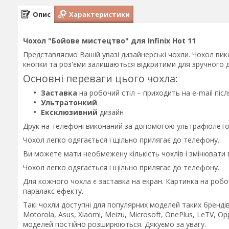
Опис
Характеристики
Чохол "Бойове мистецтво" для Infinix Hot 11
Представляємо Вашій увазі дизайнерські чохли. Чохол вико
кнопки та роз'єми залишаються відкритими для зручного д
Основні переваги цього чохла:
Заставка
на робочий стіл – приходить на e-mail пі
Ультратонкий
Ексклюзивний
дизайн
Друк на телефоні виконаний за допомогою ультрафіолетов
Чохол легко одягається і щільно прилягає до телефону.
Ви можете мати необмежену кількість чохлів і змінювати
Чохол легко одягається і щільно прилягає до телефону.
Для кожного чохла є заставка на екран. Картинка на робо
паралакс ефекту.
Такі чохли доступні для популярних моделей таких брендів 
Motorola, Asus, Xiaomi, Meizu, Microsoft, OnePlus, LeTV, Op
моделей постійно розширюються. Дякуємо за увагу.