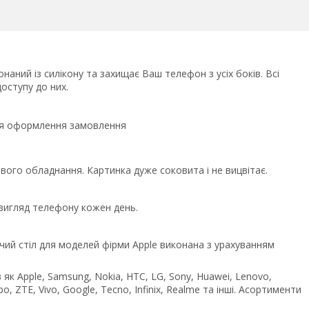
наний із силікону та захищає Ваш телефон з усіх боків. Всі
оступу до них.
сля оформлення замовлення
ого обладнання. Картинка дуже соковита і не вицвітає.
 вигляд телефону кожен день.
чий стіл для моделей фірми Apple виконана з урахуванням
як Apple, Samsung, Nokia, HTC, LG, Sony, Huawei, Lenovo,
po, ZTE, Vivo, Google, Tecno, Infinix, Realme та інші. Асортименти