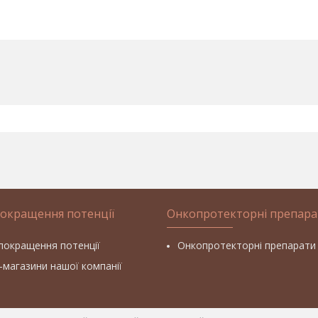
покращення потенції
Онкопротекторні препара
покращення потенції
Онкопротекторні препарати
т-магазини нашої компанії