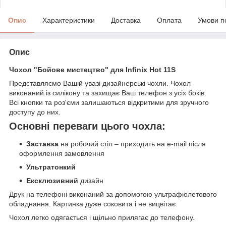
Опис
Характеристики
Доставка
Оплата
Умови п
Опис
Чохол "Бойове мистецтво" для Infinix Hot 11S
Представляємо Вашій увазі дизайнерські чохли. Чохол
виконаний із силікону та захищає Ваш телефон з усіх боків.
Всі кнопки та роз'єми залишаються відкритими для зручного
доступу до них.
Основні переваги цього чохла:
Заставка
на робочий стіл – приходить на e-mail після
оформлення замовлення
Ультратонкий
Ексклюзивний
дизайн
Друк на телефоні виконаний за допомогою ультрафіолетового
обладнання. Картинка дуже соковита і не вицвітає.
Чохол легко одягається і щільно прилягає до телефону.