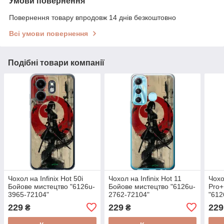
Умови повернення
Повернення товару впродовж 14 днів безкоштовно
Всі умови повернення
Подібні товари компанії
Чохол на Infinix Hot 50i
Чохол на Infinix Hot 11
Чохо
Бойове мистецтво "6126u-
Бойове мистецтво "6126u-
Pro+
3965-72104"
2762-72104"
"612
229
229
229
₴
₴