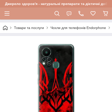
Джерело здоров'я - натуральні препарати та дієтичні добав
Товари та послуги
Чохли для телефонів Endorphone