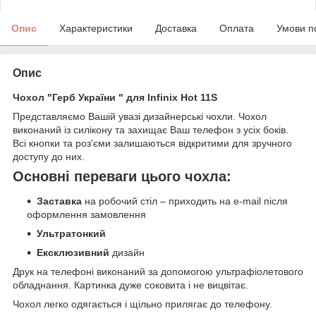
Опис
Характеристики
Доставка
Оплата
Умови п
Опис
Чохол "Герб України " для Infinix Hot 11S
Представляємо Вашій увазі дизайнерські чохли. Чохол
виконаний із силікону та захищає Ваш телефон з усіх боків.
Всі кнопки та роз'єми залишаються відкритими для зручного
доступу до них.
Основні переваги цього чохла:
Заставка
на робочий стіл – приходить на e-mail після
оформлення замовлення
Ультратонкий
Ексклюзивний
дизайн
Друк на телефоні виконаний за допомогою ультрафіолетового
обладнання. Картинка дуже соковита і не вицвітає.
Чохол легко одягається і щільно прилягає до телефону.