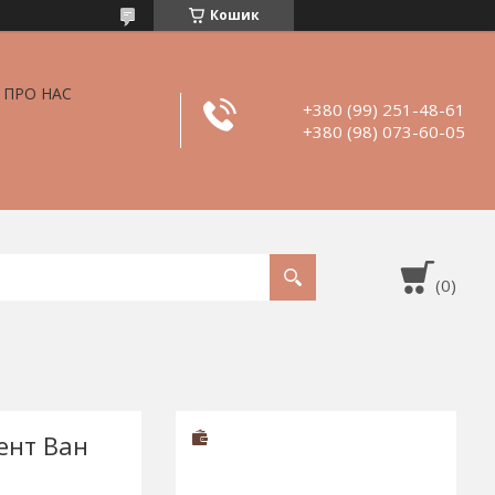
Кошик
ПРО НАС
+380 (99) 251-48-61
+380 (98) 073-60-05
ент Ван