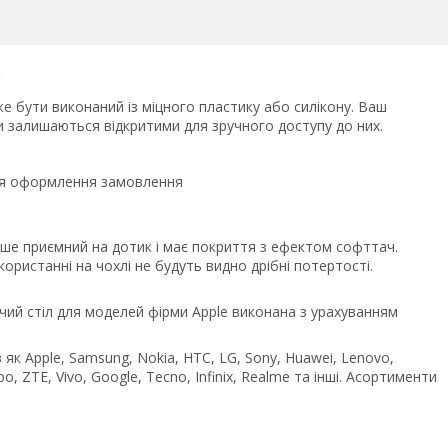
C
е бути виконаний із міцного пластику або силікону. Ваш
ми залишаються відкритими для зручного доступу до них.
сля оформлення замовлення
ьше приємний на дотик і має покриття з ефектом софттач.
ристанні на чохлі не будуть видно дрібні потертості.
чий стіл для моделей фірми Apple виконана з урахуванням
як Apple, Samsung, Nokia, HTC, LG, Sony, Huawei, Lenovo,
po, ZTE, Vivo, Google, Tecno, Infinix, Realme та інші. Асортименти