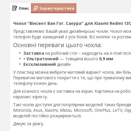
Опис
Характеристики
Чохол "Вінсент Ван Гог. Сакура" для Xiaomi Redmi 13
Представляємо Вашій увазі дизайнерські чохли. Чохол мож
телефон буде захищений з усіх боків. Всі кнопки та роз'є
Основні переваги цього чохла:
Заставка
на робочий стіл – надходить на e-mail пі
• Ультратонкий
— товщина всього
0,9 мм
Ексклюзивний
дизайн
У пластиці можна вибрати матовий варіант чохла, він біл
Перевагою матового покриття є те, що при тривалому вико
телефону кожен день.
Для кожного чохла є заставка на екран. Картинка на робо
паралакс ефекту.
Такі чохли доступні для популярних моделей таких брендів 
Motorola, Asus, Xiaomi, Meizu, Microsoft, OnePlus, LeTV, Op
моделей постійно розширюються.
Дякую за увагу.