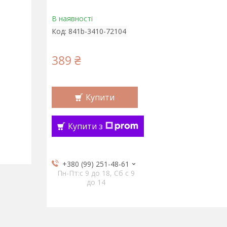
В наявності
Код:
841b-3410-72104
389 ₴
Купити
Купити з
+380 (99) 251-48-61
Пн-Пт:c 9 до 18, Сб с 9
до 14