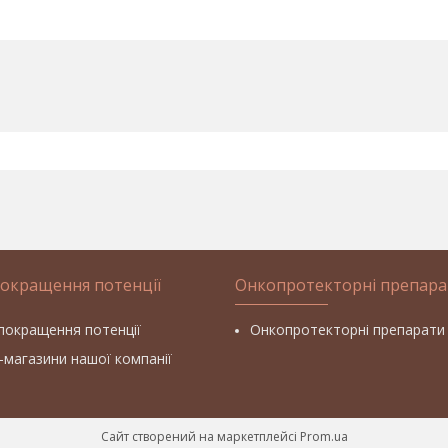
покращення потенції
Онкопротекторні препара
покращення потенції
Онкопротекторні препарати
т-магазини нашої компанії
Сайт створений на маркетплейсі
Prom.ua