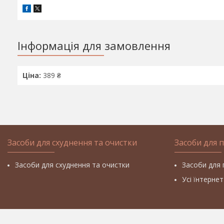
Інформація для замовлення
Ціна:
389 ₴
Засоби для схуднення та очистки
Засоби для 
Засоби для схуднення та очистки
Засоби для 
Усі їнтерне