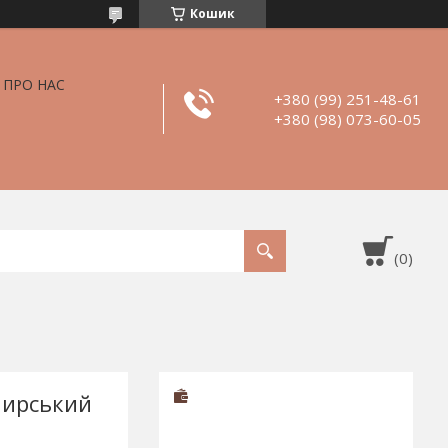
Кошик
ПРО НАС
+380 (99) 251-48-61
+380 (98) 073-60-05
еширський