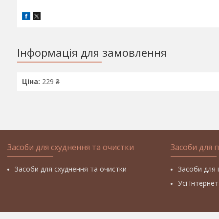
Інформація для замовлення
Ціна:
229 ₴
Засоби для схуднення та очистки
Засоби для 
Засоби для схуднення та очистки
Засоби для 
Усі їнтерне