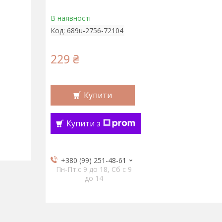
В наявності
Код:
689u-2756-72104
229 ₴
Купити
Купити з
+380 (99) 251-48-61
Пн-Пт:c 9 до 18, Сб с 9
до 14