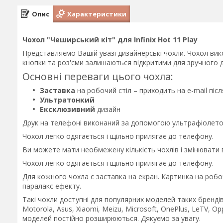
Опис
Характеристики
Чохол "Чеширський кіт" для Infinix Hot 11 Play
Представляємо Вашій увазі дизайнерські чохли. Чохол вико
кнопки та роз'єми залишаються відкритими для зручного д
Основні переваги цього чохла:
Заставка
на робочий стіл – приходить на e-mail пі
Ультратонкий
Ексклюзивний
дизайн
Друк на телефоні виконаний за допомогою ультрафіолетов
Чохол легко одягається і щільно прилягає до телефону.
Ви можете мати необмежену кількість чохлів і змінювати
Чохол легко одягається і щільно прилягає до телефону.
Для кожного чохла є заставка на екран. Картинка на робо
паралакс ефекту.
Такі чохли доступні для популярних моделей таких брендів 
Motorola, Asus, Xiaomi, Meizu, Microsoft, OnePlus, LeTV, Op
моделей постійно розширюються. Дякуємо за увагу.