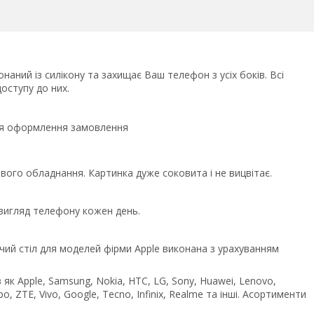
наний із силікону та захищає Ваш телефон з усіх боків. Всі
оступу до них.
сля оформлення замовлення
ого обладнання. Картинка дуже соковита і не вицвітає.
 вигляд телефону кожен день.
чий стіл для моделей фірми Apple виконана з урахуванням
як Apple, Samsung, Nokia, HTC, LG, Sony, Huawei, Lenovo,
po, ZTE, Vivo, Google, Tecno, Infinix, Realme та інші. Асортименти