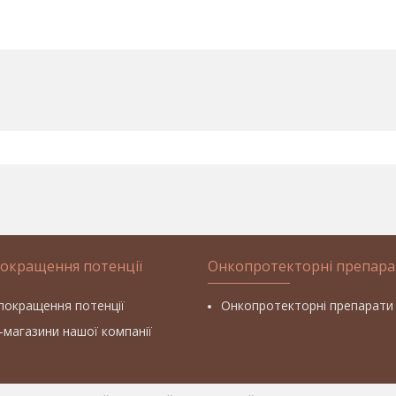
покращення потенції
Онкопротекторні препара
покращення потенції
Онкопротекторні препарати
т-магазини нашої компанії